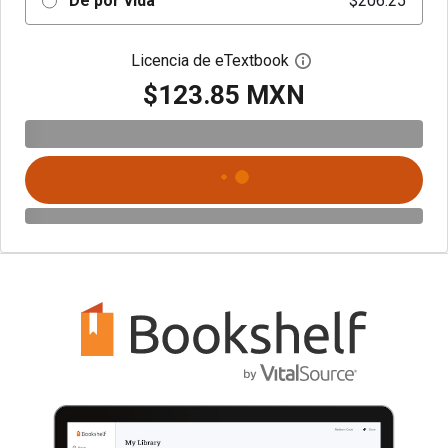
De por vida
$206.25
Licencia de eTextbook
Abre el cuadro de di
$123.85 MXN