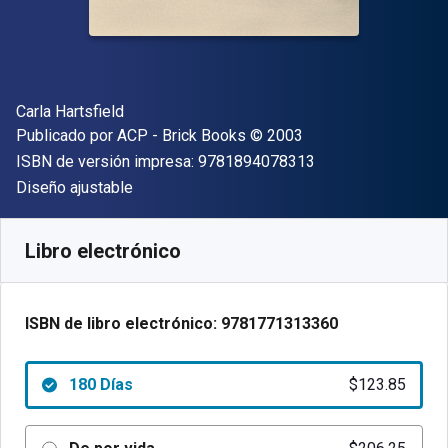
Autor(es)
Carla Hartsfield
Editor
Copyright
Publicado por
ACP - Brick Books
© 2003
"ISBN-13 9781894
ISBN de versión impresa:
9781894078313
Formato
Diseño ajustable
Disponible en
$
123.85
MXN
SKU:
9781771313360R180
Libro electrónico
ISBN de libro electrónico:
9781771313360
180 Días
$123.85