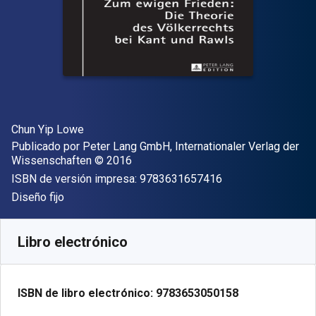
Autor(es)
Chun Yip Lowe
Editor
Publicado por
Peter Lang GmbH, Internationaler Verlag der
Copyright
Wissenschaften
© 2016
"ISBN-13 9783631
ISBN de versión impresa:
9783631657416
Formato
Diseño fijo
Disponible en
$
1156.80
MXN
SKU:
9783653050158
Libro electrónico
ISBN de libro electrónico:
9783653050158