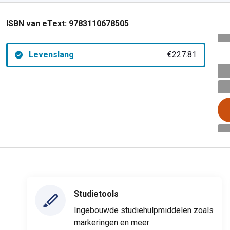
ISBN van eText:
9783110678505
Levenslang
€227.81
Studietools
Ingebouwde studiehulpmiddelen zoals
markeringen en meer