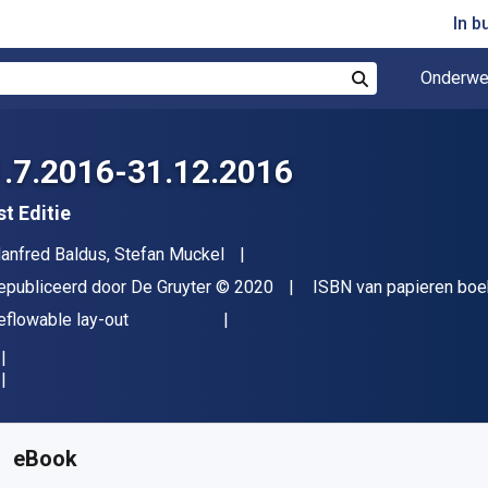
In b
Onderwe
Zoek
1.7.2016-31.12.2016
st Editie
uteur(s)
anfred Baldus, Stefan Muckel
itgever
Copyright
epubliceerd door
De Gruyter
© 2020
ISBN van papieren boe
deling
eflowable lay-out
eschikbaar vanaf
€
227.81
EUR
KU:
9783110678505
eBook