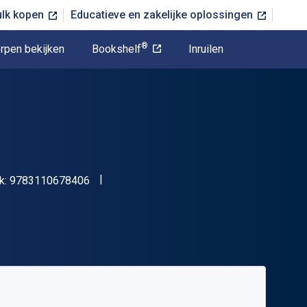
ulk kopen
Educatieve en zakelijke oplossingen
®
rpen bekijken
Bookshelf
Inruilen
"ISBN-13 9783110678406"
k:
9783110678406