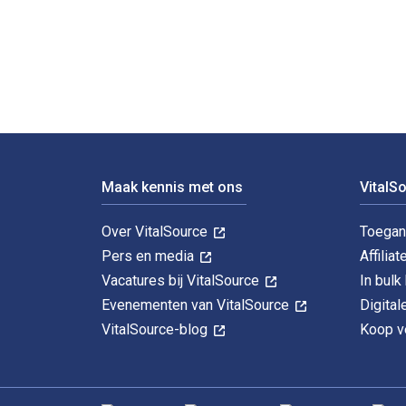
1.7.2016-31.12.2016 1st Editie is geschreven door Man
Voettekst Navigatie
Maak kennis met ons
VitalS
Over VitalSource
Toegan
Pers en media
Affiliat
Vacatures bij VitalSource
In bul
Evenementen van VitalSource
Digita
VitalSource-blog
Koop ve