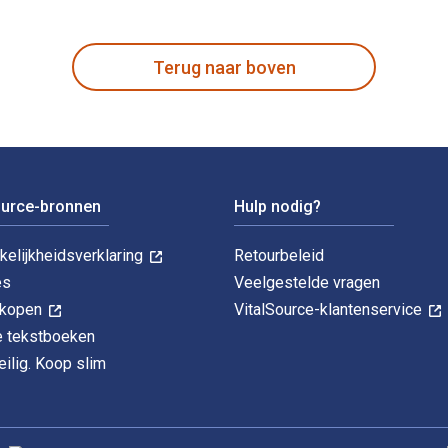
fred Baldus, Stefan Muckel en gepubliceerd door De Gruyter. D
Terug naar boven
ource-bronnen
Hulp nodig?
kelijkheidsverklaring
Retourbeleid
es
Veelgestelde vragen
k kopen
VitalSource-klantenservice
le tekstboeken
ilig. Koop slim