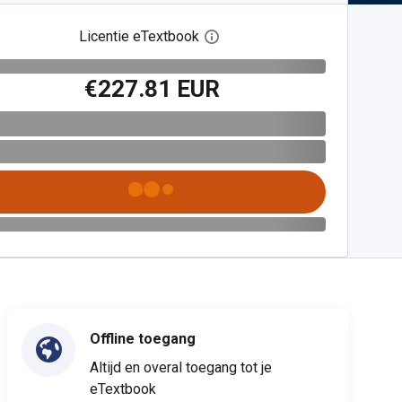
Licentie eTextbook
Open het dialoogvenster voor 
€227.81 EUR
Offline toegang
Altijd en overal toegang tot je
eTextbook