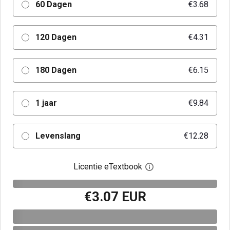
60 Dagen
€3.68
120 Dagen
€4.31
180 Dagen
€6.15
1 jaar
€9.84
Levenslang
€12.28
Licentie eTextbook
Open het dialoogvenst
€3.07 EUR