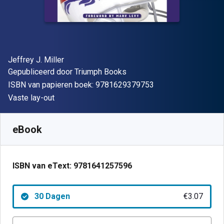
Auteur(s)
Jeffrey J. Miller
Uitgever
Gepubliceerd door
Triumph Books
"ISBN-13 9781629
ISBN van papieren boek:
9781629379753
Indeling
Vaste lay-out
Beschikbaar vanaf
€
3.07
EUR
SKU:
9781641257596R30
eBook
ISBN van eText:
9781641257596
30 Dagen
€3.07