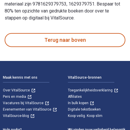
materiaal zijn 9781629379753, 1629379751. Bespaar tot
80% ten opzichte van gedrukte boeken door over te
stappen op digitaal bij VitalSource.
100 Things Bills Fans Should Know & Do Before They Die is g
Terug naar boven
Voettekst Navigatie
Maak kennis met ons
VitalSource-bronnen
Over VitalSource
Toegankelijkheidsverklaring
Pers en media
Affiliates
Vacatures bij VitalSource
In bulk kopen
Evenementen van VitalSource
Digitale tekstboeken
VitalSource-blog
Koop veilig. Koop slim
Hulp nodig?
Wij vinden jouw veiligheid belangrijk