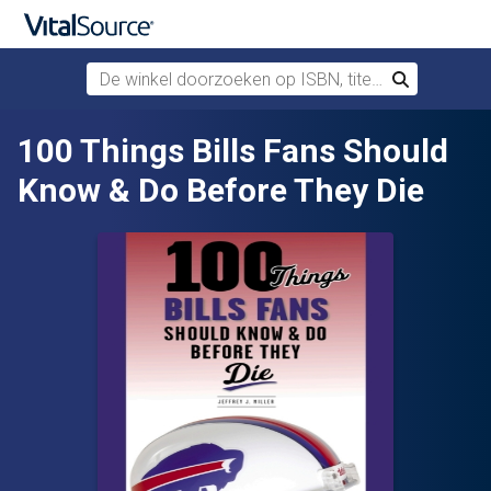
De winkel doorzoeken op ISBN, titel of auteur
Zoek
Verdergaan naar belangrijkste inhoud
100 Things Bills Fans Should
Know & Do Before They Die