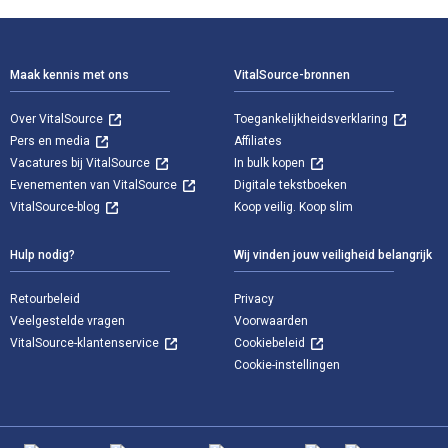
Voettekst Navigatie
Maak kennis met ons
VitalSource-bronnen
Over VitalSource
Toegankelijkheidsverklaring
Pers en media
Affiliates
Vacatures bij VitalSource
In bulk kopen
Evenementen van VitalSource
Digitale tekstboeken
VitalSource-blog
Koop veilig. Koop slim
Hulp nodig?
Wij vinden jouw veiligheid belangrijk
Retourbeleid
Privacy
Veelgestelde vragen
Voorwaarden
VitalSource-klantenservice
Cookiebeleid
Cookie-instellingen