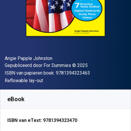
Auteur(s)
Angie Papple Johnston
Uitgever
Copyright
Gepubliceerd door
For Dummies
© 2025
"ISBN-13 9781394
ISBN van papieren boek:
9781394323463
Indeling
Reflowable lay-out
Beschikbaar vanaf
€
23.97
EUR
SKU:
9781394323470
eBook
ISBN van eText:
9781394323470