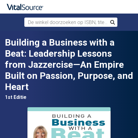
De winkel doorzoeken op ISBN, titel of auteur
Zoek
Verdergaan naar belangrijkste inhoud
Building a Business with a
Beat: Leadership Lessons
from Jazzercise—An Empire
Built on Passion, Purpose, and
Heart
1st Editie