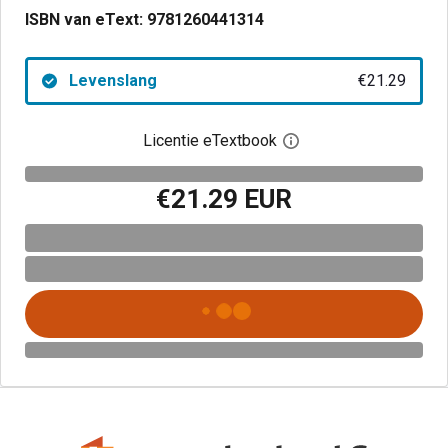
ISBN van eText:
9781260441314
Levenslang
€21.29
Licentie eTextbook
Open het dialoogvenst
€21.29 EUR