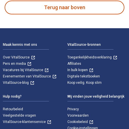
Terug naar boven
Voettekst Navigatie
Maak kennis met ons
VitalSource-bronnen
Over VitalSource
Toegankelijkheidsverklaring
Pers en media
Affiliates
Vacatures bij VitalSource
In bulk kopen
Evenementen van VitalSource
Digitale tekstboeken
VitalSource-blog
Koop veilig. Koop slim
Hulp nodig?
Wij vinden jouw veiligheid belangrijk
Retourbeleid
Privacy
Veelgestelde vragen
Voorwaarden
VitalSource-klantenservice
Cookiebeleid
Cookie-instellingen