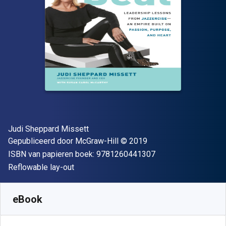
Auteur(s)
Judi Sheppard Missett
Uitgever
Copyright
Gepubliceerd door
McGraw-Hill
© 2019
"ISBN-13 9781260
ISBN van papieren boek:
9781260441307
Indeling
Reflowable lay-out
Beschikbaar vanaf
€
21.29
EUR
SKU:
9781260441314
eBook