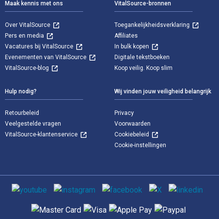
Maak kennis met ons
VitalSource-bronnen
Over VitalSource
Toegankelijkheidsverklaring
Pers en media
Affiliates
Vacatures bij VitalSource
In bulk kopen
Evenementen van VitalSource
Digitale tekstboeken
VitalSource-blog
Koop veilig. Koop slim
Hulp nodig?
Wij vinden jouw veiligheid belangrijk
Retourbeleid
Privacy
Veelgestelde vragen
Voorwaarden
VitalSource-klantenservice
Cookiebeleid
Cookie-instellingen
Sociale media
Ondersteunde betaalmethoden