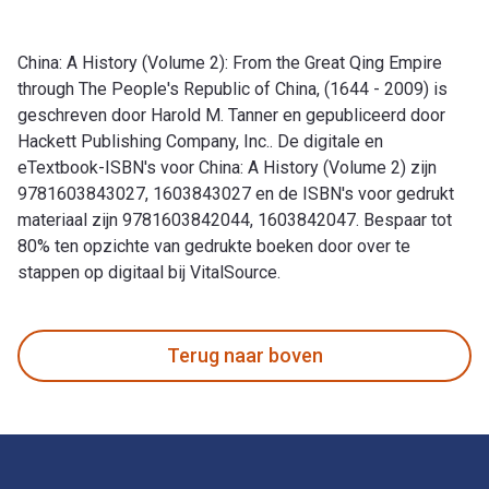
China: A History (Volume 2): From the Great Qing Empire
through The People's Republic of China, (1644 - 2009) is
geschreven door Harold M. Tanner en gepubliceerd door
Hackett Publishing Company, Inc.. De digitale en
eTextbook-ISBN's voor China: A History (Volume 2) zijn
9781603843027, 1603843027 en de ISBN's voor gedrukt
materiaal zijn 9781603842044, 1603842047. Bespaar tot
80% ten opzichte van gedrukte boeken door over te
stappen op digitaal bij VitalSource.
China: A History (Volume 2): From the Great Qing Empire thro
Terug naar boven
Voettekst Navigatie