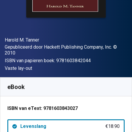
Auteur(s)
Harold M. Tanner
Uitgever
Copyrigh
Gepubliceerd door
Hackett Publishing Company, Inc.
©
2010
"ISBN-13 9781603
ISBN van papieren boek:
9781603842044
Indeling
Vaste lay-out
Beschikbaar vanaf
€
18.90
EUR
SKU:
9781603843027
eBook
ISBN van eText:
9781603843027
Levenslang
€18.90