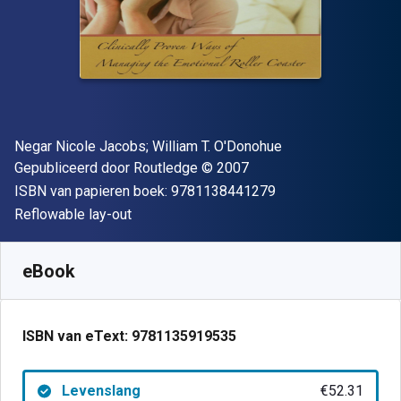
Auteur(s)
Negar Nicole Jacobs; William T. O'Donohue
Uitgever
Copyright
Gepubliceerd door
Routledge
© 2007
"ISBN-13 9781138
ISBN van papieren boek:
9781138441279
Indeling
Reflowable lay-out
Beschikbaar vanaf
€
52.31
EUR
SKU:
9781135919535
eBook
ISBN van eText:
9781135919535
Levenslang
€52.31