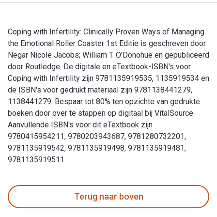
Coping with Infertility: Clinically Proven Ways of Managing
the Emotional Roller Coaster 1st Editie is geschreven door
Negar Nicole Jacobs; William T. O'Donohue en gepubliceerd
door Routledge. De digitale en eTextbook-ISBN's voor
Coping with Infertility zijn 9781135919535, 1135919534 en
de ISBN's voor gedrukt materiaal zijn 9781138441279,
1138441279. Bespaar tot 80% ten opzichte van gedrukte
boeken door over te stappen op digitaal bij VitalSource.
Aanvullende ISBN's voor dit eTextbook zijn
9780415954211, 9780203943687, 9781280732201,
9781135919542, 9781135919498, 9781135919481,
9781135919511.
Coping with Infertility: Clinically Proven Ways of Managing
Terug naar boven