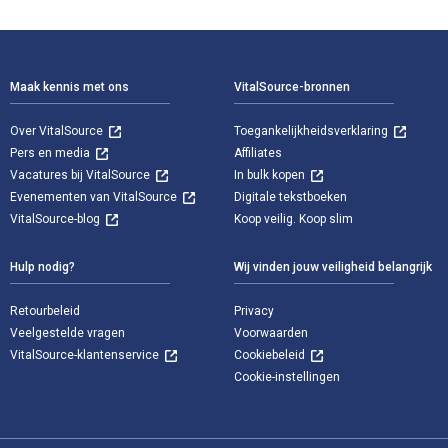
Voettekst Navigatie
Maak kennis met ons
VitalSource-bronnen
Over VitalSource
Toegankelijkheidsverklaring
Pers en media
Affiliates
Vacatures bij VitalSource
In bulk kopen
Evenementen van VitalSource
Digitale tekstboeken
VitalSource-blog
Koop veilig. Koop slim
Hulp nodig?
Wij vinden jouw veiligheid belangrijk
Retourbeleid
Privacy
Veelgestelde vragen
Voorwaarden
VitalSource-klantenservice
Cookiebeleid
Cookie-instellingen