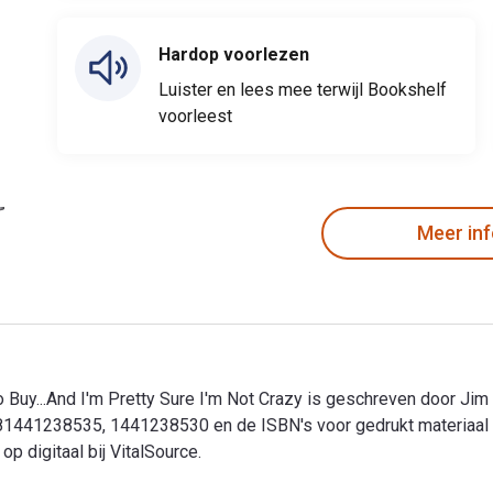
Hardop voorlezen
Luister en lees mee terwijl Bookshelf
voorleest
Meer in
o Buy...And I'm Pretty Sure I'm Not Crazy is geschreven door J
9781441238535, 1441238530 en de ISBN's voor gedrukt materiaa
p digitaal bij VitalSource.
o Buy...And I'm Pretty Sure I'm Not Crazy is geschreven door J