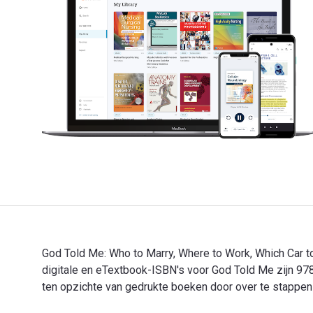
God Told Me: Who to Marry, Where to Work, Which Car t
digitale en eTextbook-ISBN's voor God Told Me zijn 
ten opzichte van gedrukte boeken door over te stappen o
God Told Me: Who to Marry, Where to Work, Which Car t