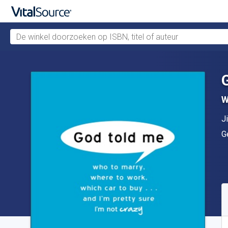
De winkel doorzoeken op ISBN, titel of auteur
Verdergaan naar belangrijkste inhoud
W
A
J
U
G
B
S