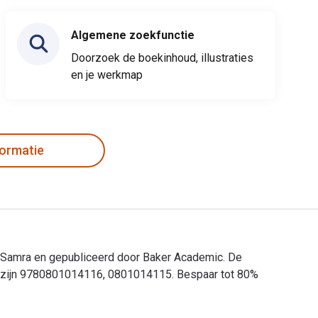
Algemene zoekfunctie
Doorzoek de boekinhoud, illustraties
en je werkmap
formatie
im Samra en gepubliceerd door Baker Academic. De
l zijn 9780801014116, 0801014115. Bespaar tot 80%
im Samra en gepubliceerd door Baker Academic. De digitale en 