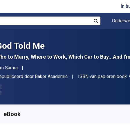
In b
Onderwe
Zoek
God Told Me
ho to Marry, Where to Work, Which Car to Buy...And I'm
uteur(s)
im Samra
itgever
epubliceerd door
Baker Academic
ISBN van papieren boek:
eschikbaar vanaf
€
18.94
EUR
KU:
9781441238535
eBook