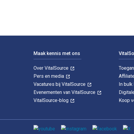
Voettekst Navigatie
Maak kennis met ons
VitalS
Over VitalSource
Toegan
Pers en media
Affiliat
Vacatures bij VitalSource
In bul
Evenementen van VitalSource
Digita
VitalSource-blog
Koop ve
Sociale media