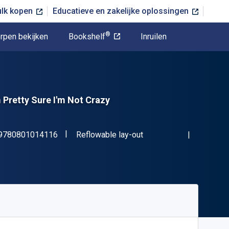
ulk kopen
Educatieve en zakelijke oplossingen
®
rpen bekijken
Bookshelf
Inruilen
 Pretty Sure I'm Not Crazy
"ISBN-13 9780801014116"
Indeling
9780801014116
Reflowable lay-out