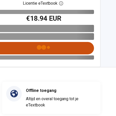
Licentie eTextbook
Open het dialoogvenster voor 
€18.94 EUR
Offline toegang
Altijd en overal toegang tot je
eTextbook