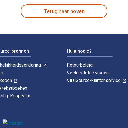
Terug naar boven
ource-bronnen
Hulp nodig?
kelijkheidsverklaring
Retourbeleid
es
Veelgestelde vragen
k kopen
VitalSource-klantenservice
le tekstboeken
ilig. Koop slim
O