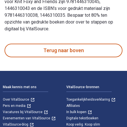
voor Knit Foxy and Friends zijn 9781446310045,
1446310043 en de ISBN's voor gedrukt materiaal zijn
9781446310038, 1446310035. Bespaar tot 80% ten
opzichte van gedrukte boeken door over te stappen op
digitaal bij VitalSource.
Knit Foxy and Friends: Beginner-friendly knitting patterns f
Terug naar boven
Voettekst Navigatie
Maak kennis met ons
VitalSource-bronnen
Over VitalSource
Toegankelijkheidsverklaring
Pers en media
Affiliates
Vacatures bij VitalSource
In bulk kopen
Evenementen van VitalSource
Digitale tekstboeken
VitalSource-blog
Koop veilig. Koop slim