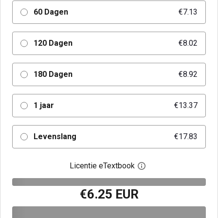
60 Dagen
€7.13
120 Dagen
€8.02
180 Dagen
€8.92
1 jaar
€13.37
Levenslang
€17.83
Licentie eTextbook
Open het dialoogvenst
€6.25 EUR