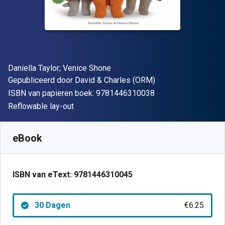
Auteur(s)
Daniella Taylor; Venice Shone
Uitgever
Gepubliceerd door
David & Charles (ORM)
"ISBN-13 9781446
ISBN van papieren boek:
9781446310038
Indeling
Reflowable lay-out
Beschikbaar vanaf
€
6.25
EUR
SKU:
9781446310045R30
eBook
ISBN van eText:
9781446310045
30 Dagen
€6.25