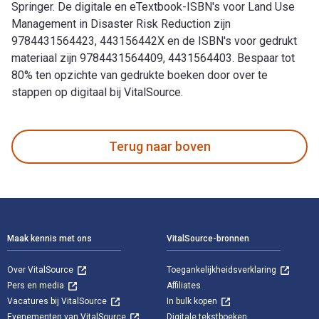
Springer. De digitale en eTextbook-ISBN's voor Land Use
Management in Disaster Risk Reduction zijn
9784431564423, 443156442X en de ISBN's voor gedrukt
materiaal zijn 9784431564409, 4431564403. Bespaar tot
80% ten opzichte van gedrukte boeken door over te
stappen op digitaal bij VitalSource.
Land Use Management in Disaster Risk Reduction: Practice an
Terug naar boven
Voettekst Navigatie
Maak kennis met ons
VitalSource-bronnen
Over VitalSource
Toegankelijkheidsverklaring
Pers en media
Affiliates
Vacatures bij VitalSource
In bulk kopen
Evenementen van VitalSource
Digitale tekstboeken