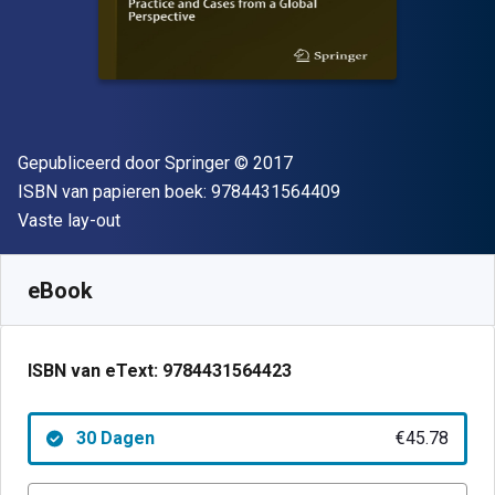
Uitgever
Copyright
Gepubliceerd door
Springer
© 2017
"ISBN-13 9784431
ISBN van papieren boek:
9784431564409
Indeling
Vaste lay-out
Beschikbaar vanaf
€
45.78
EUR
SKU:
9784431564423R30
eBook
ISBN van eText:
9784431564423
30 Dagen
€45.78