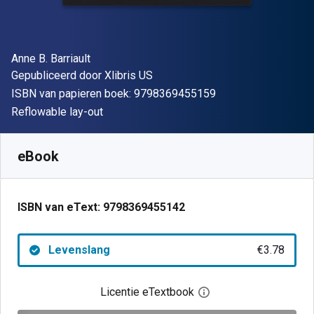
Auteur(s)
Anne B. Barriault
Uitgever
Gepubliceerd door
Xlibris US
"ISBN-13 9798369
ISBN van papieren boek:
9798369455159
Indeling
Reflowable lay-out
Beschikbaar vanaf
€
3.78
EUR
SKU:
9798369455142
eBook
ISBN van eText:
9798369455142
Levenslang
€3.78
Licentie eTextbook
Open het dialoogvenst