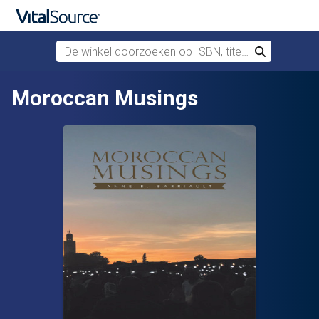
De winkel doorzoeken op ISBN, titel of auteur
Zoek
Verdergaan naar belangrijkste inhoud
Moroccan Musings