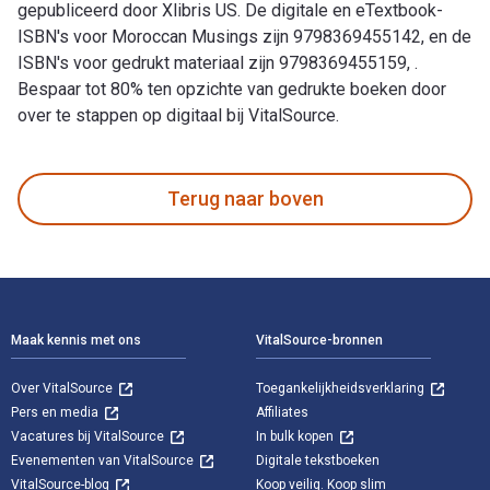
gepubliceerd door Xlibris US. De digitale en eTextbook-
ISBN's voor Moroccan Musings zijn 9798369455142, en de
ISBN's voor gedrukt materiaal zijn 9798369455159, .
Bespaar tot 80% ten opzichte van gedrukte boeken door
over te stappen op digitaal bij VitalSource.
Moroccan Musings is geschreven door Anne B. Barriault en gep
Terug naar boven
Voettekst Navigatie
Maak kennis met ons
VitalSource-bronnen
Over VitalSource
Toegankelijkheidsverklaring
Pers en media
Affiliates
Vacatures bij VitalSource
In bulk kopen
Evenementen van VitalSource
Digitale tekstboeken
VitalSource-blog
Koop veilig. Koop slim