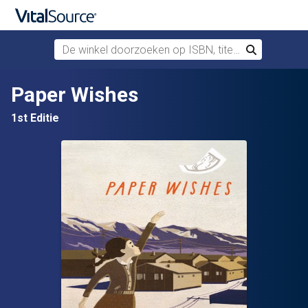
De winkel doorzoeken op ISBN, titel of auteur
Zoek
Verdergaan naar belangrijkste inhoud
Paper Wishes
1st Editie