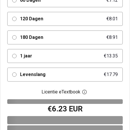
60 Dagen
€7.12
120 Dagen
€8.01
180 Dagen
€8.91
1 jaar
€13.35
Levenslang
€17.79
Licentie eTextbook
Open het dialoogvenst
€6.23 EUR