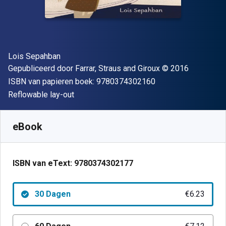
Auteur(s)
Lois Sepahban
Uitgever
Copyright
Gepubliceerd door
Farrar, Straus and Giroux
© 2016
"ISBN-13 9780374
ISBN van papieren boek:
9780374302160
Indeling
Reflowable lay-out
Beschikbaar vanaf
€
6.23
EUR
SKU:
9780374302177R30
eBook
ISBN van eText:
9780374302177
30 Dagen
€6.23