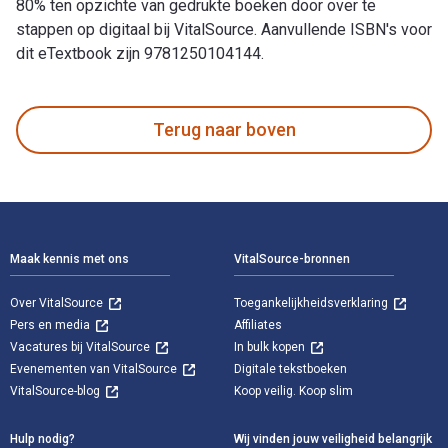
80% ten opzichte van gedrukte boeken door over te
stappen op digitaal bij VitalSource. Aanvullende ISBN's voor
dit eTextbook zijn 9781250104144.
Paper Wishes 1st Editie is geschreven door Lois Sepahban en
Terug naar boven
Voettekst Navigatie
Maak kennis met ons
VitalSource-bronnen
Over VitalSource
Toegankelijkheidsverklaring
Pers en media
Affiliates
Vacatures bij VitalSource
In bulk kopen
Evenementen van VitalSource
Digitale tekstboeken
VitalSource-blog
Koop veilig. Koop slim
Hulp nodig?
Wij vinden jouw veiligheid belangrijk