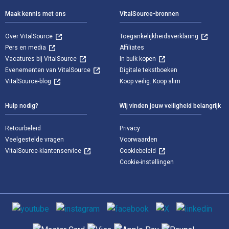
Maak kennis met ons
VitalSource-bronnen
Over VitalSource
Toegankelijkheidsverklaring
Pers en media
Affiliates
Vacatures bij VitalSource
In bulk kopen
Evenementen van VitalSource
Digitale tekstboeken
VitalSource-blog
Koop veilig. Koop slim
Hulp nodig?
Wij vinden jouw veiligheid belangrijk
Retourbeleid
Privacy
Veelgestelde vragen
Voorwaarden
VitalSource-klantenservice
Cookiebeleid
Cookie-instellingen
Sociale media
Ondersteunde betaalmethoden