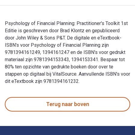
Psychology of Financial Planning: Practitioner's Toolkit 1st
Editie is geschreven door Brad Klontz en gepubliceerd
door John Wiley & Sons P&T. De digitale en eTextbook-
ISBN's voor Psychology of Financial Planning zijn
9781394161249, 1394161247 en de ISBN's voor gedrukt
materiaal zijn 9781394153343, 1394153341. Bespaar tot
80% ten opzichte van gedrukte boeken door over te
stappen op digitaal bij VitalSource. Aanvullende ISBN's voor
dit eTextbook zijn 9781394161232.
Psychology of Financial Planning: Practitioner's Toolkit 1st
Terug naar boven
Voettekst Navigatie