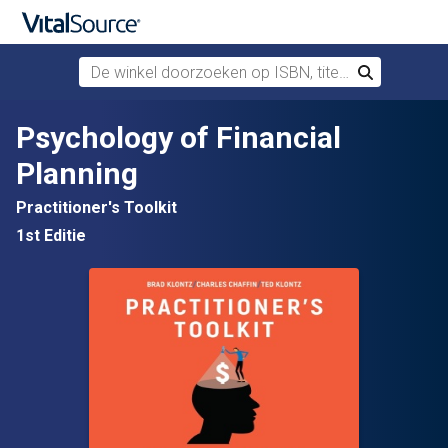
De winkel doorzoeken op ISBN, titel of auteur
Zoek
Verdergaan naar belangrijkste inhoud
Psychology of Financial
Planning
Practitioner's Toolkit
1st Editie