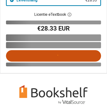
Levenslang
€28.33
Licentie eTextbook
Open het dialoogvenst
€28.33 EUR