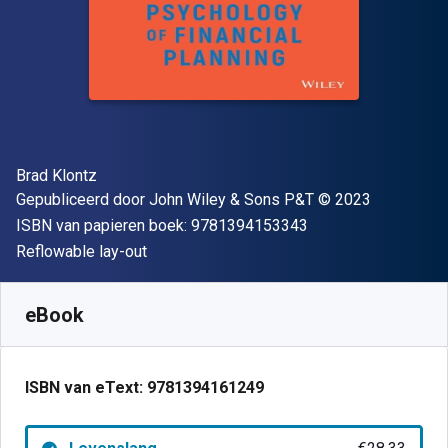
Auteur(s)
Brad Klontz
Uitgever
Copyright
Gepubliceerd door
John Wiley & Sons P&T
© 2023
"ISBN-13 9781394
ISBN van papieren boek:
9781394153343
Indeling
Reflowable lay-out
Beschikbaar vanaf
€
28.33
EUR
SKU:
9781394161249
eBook
ISBN van eText:
9781394161249