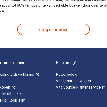
paar tot 80% ten opzichte van gedrukte boeken door over te sta
74.
silience Perspective 4th Editie is geschreven door Wiliam J Ha
Terug naar boven
ource-bronnen
Hulp nodig?
kelijkheidsverklaring
Retourbeleid
es
Veelgestelde vragen
k kopen
VitalSource-klantenservice
le tekstboeken
ilig. Koop slim