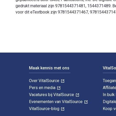
gedrukt materiaal zijn 9781544371481, 1544371489. Bes
voor dit eTextbook zijn 9781544371467, 97815443714
Social Policy for Children and Families: A Risk and Re
Voettekst Navigatie
Maak kennis met ons
VitalS
Over VitalSource
Toegan
Pers en media
Affiliat
Vacatures bij VitalSource
In bul
Evenementen van VitalSource
Digita
VitalSource-blog
Koop ve