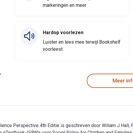
markeringen en meer
Hardop voorlezen
Luister en lees mee terwijl Bookshelf
voorleest
Meer in
ilience Perspective 4th Editie is geschreven door Wiliam J Hall,
 en eTextbook-ISBN's voor Social Policy for Children and Famil