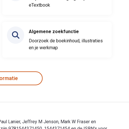
eTextbook
Algemene zoekfunctie
Doorzoek de boekinhoud, illustraties
en je werkmap
formatie
 Paul Lanier, Jeffrey M Jenson, Mark W Fraser en
ies zijn 9781544371450, 1544371454 en de ISBN's voor