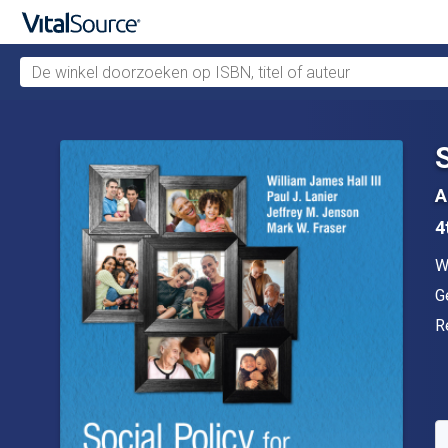
De winkel doorzoeken op ISBN, titel of auteur
Verdergaan naar belangrijkste inhoud
A
4
A
W
U
G
In
R
B
S