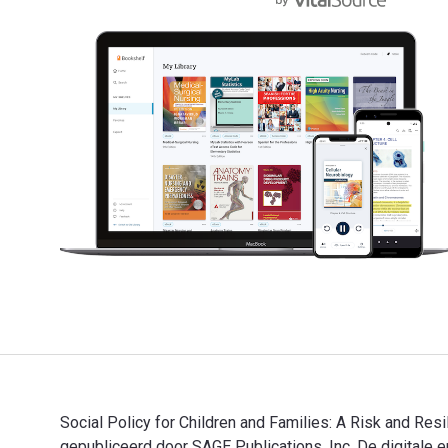
Social Policy for Children and Families: A Risk and Res
gepubliceerd door SAGE Publications, Inc. De digitale