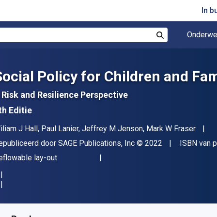
In b
Onderwe
Zoek
Social Policy for Children and Fam
 Risk and Resilience Perspective
th Editie
uteur(s)
iliam J Hall, Paul Lanier, Jeffrey M Jenson, Mark W Fraser
itgever
Copyright
epubliceerd door
SAGE Publications, Inc
© 2022
ISBN van p
deling
eflowable lay-out
eschikbaar vanaf
€
54.50
EUR
KU:
9781544371450R180