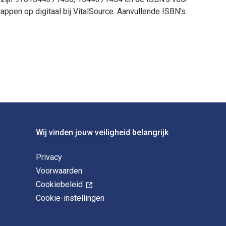
ppen op digitaal bij VitalSource. Aanvullende ISBN's
ll, Paul Lanier, Jeffrey M Jenson, Mark W Fraser en gepublicee
Wij vinden jouw veiligheid belangrijk
Privacy
Voorwaarden
Cookiebeleid
Cookie-instellingen