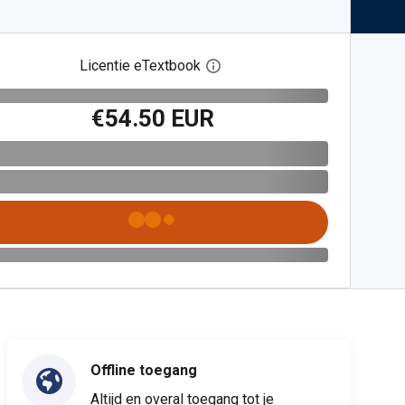
Licentie eTextbook
Open het dialoogvenster voor 
€54.50 EUR
Offline toegang
Altijd en overal toegang tot je