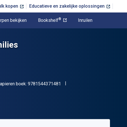
ulk kopen
Educatieve en zakelijke oplossingen
®
rpen bekijken
Bookshelf
Inruilen
ilies
"ISBN-13 9781544371481"
apieren boek:
9781544371481