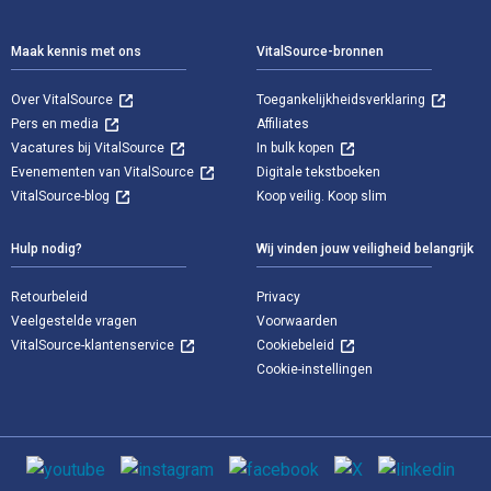
Voettekst Navigatie
Maak kennis met ons
VitalSource-bronnen
Over VitalSource
Toegankelijkheidsverklaring
Pers en media
Affiliates
Vacatures bij VitalSource
In bulk kopen
Evenementen van VitalSource
Digitale tekstboeken
VitalSource-blog
Koop veilig. Koop slim
Hulp nodig?
Wij vinden jouw veiligheid belangrijk
Retourbeleid
Privacy
Veelgestelde vragen
Voorwaarden
VitalSource-klantenservice
Cookiebeleid
Cookie-instellingen
Sociale media