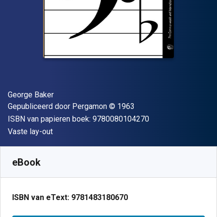
Auteur(s)
George Baker
Uitgever
Copyright
Gepubliceerd door
Pergamon
© 1963
"ISBN-13 9780080
ISBN van papieren boek:
9780080104270
Indeling
Vaste lay-out
Beschikbaar vanaf
€
27.20
EUR
SKU:
9781483180670
eBook
ISBN van eText:
9781483180670