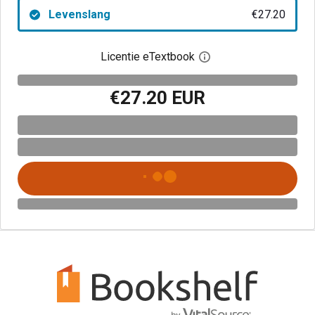
Levenslang
€27.20
Licentie eTextbook
Open het dialoogvenst
€27.20 EUR