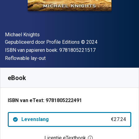
Auteur(s)
Michael Knights
Uitgever
Copyright
Gepubliceerd door
Profile Editions
© 2024
"ISBN-13 9781805
ISBN van papieren boek:
9781805221517
Indeling
Reflowable lay-out
Beschikbaar vanaf
€
27.24
EUR
SKU:
9781805222491
eBook
ISBN van eText:
9781805222491
Levenslang
€27.24
Licentie eTextbook
Open het dialoogvenst