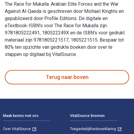
The Race for Mukalla: Arabian Elite Forces and the War
Against Al-Qaeda is geschreven door Michael Knights en
gepubliceerd door Profile Editions. De digitale en
eTextbook-ISBN's voor The Race for Mukalla zijn
9781805222491, 180522249X en de ISBN's voor gedrukt
materiaal zijn 9781805221517, 1805221515. Bespaar tot
80% ten opzichte van gedrukte boeken door over te
stappen op digitaal bij VitalSource.
The Race for Mukalla: Arabian Elite Forces and the War Again
Terug naar boven
Voettekst Navigatie
Maak kennis met ons
VitalSource-bronnen
Over VitalSource
Toegankelijkheidsverklaring