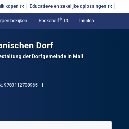
ulk kopen
Educatieve en zakelijke oplossingen
®
rpen bekijken
Bookshelf
Inruilen
kanischen Dorf
estaltung der Dorfgemeinde in Mali
"ISBN-13 9783112708965"
k:
9783112708965