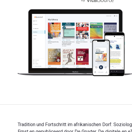
Tradition und Fortschritt im afrikanischen Dorf: Sozio
Ernst en gepubliceerd door De Gruyter. De digitale en 