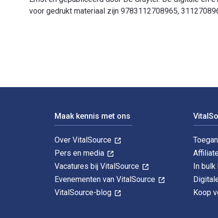
voor gedrukt materiaal zijn 9783112708965, 3112708962.
Tradition und Fortschritt im afrikanischen Dorf: Sozio
Voettekst Navigatie
Maak kennis met ons
VitalS
Over VitalSource
Toegan
Pers en media
Affiliat
Vacatures bij VitalSource
In bul
Evenementen van VitalSource
Digita
VitalSource-blog
Koop ve