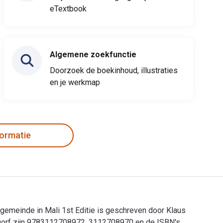
eTextbook
Algemene zoekfunctie
Doorzoek de boekinhoud, illustraties
en je werkmap
formatie
fgemeinde in Mali 1st Editie is geschreven door Klaus
en Dorf zijn 9783112708972, 3112708970 en de ISBN's