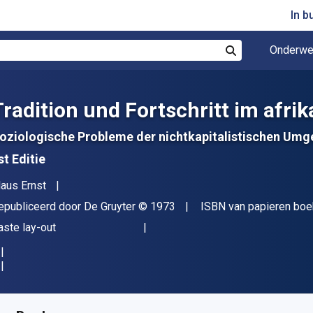
In b
Onderwe
Zoek
Tradition und Fortschritt im afri
oziologische Probleme der nichtkapitalistischen Umg
st Editie
uteur(s)
laus Ernst
itgever
Copyright
epubliceerd door
De Gruyter
© 1973
ISBN van papieren boe
deling
aste lay-out
eschikbaar vanaf
€
152.55
EUR
KU:
9783112708972