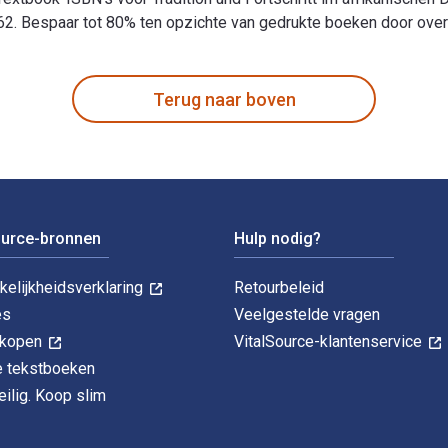
 Bespaar tot 80% ten opzichte van gedrukte boeken door over te
logische Probleme der nichtkapitalistischen Umgestaltung der Do
Terug naar boven
ource-bronnen
Hulp nodig?
kelijkheidsverklaring
Retourbeleid
es
Veelgestelde vragen
k kopen
VitalSource-klantenservice
le tekstboeken
ilig. Koop slim