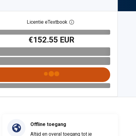
Licentie eTextbook
Open het dialoogvenster voor 
€152.55 EUR
Offline toegang
Altijd en overal toegang tot je