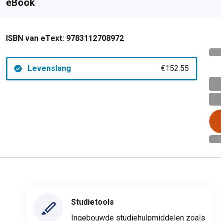
eBook
ISBN van eText:
9783112708972
Levenslang
€152.55
Studietools
Ingebouwde studiehulpmiddelen zoals