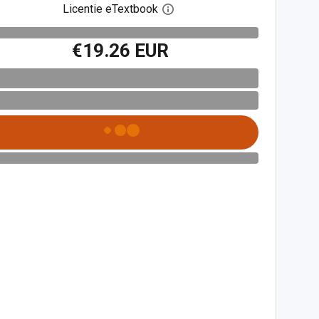
Licentie eTextbook
Open het dialoogvenster voor 
€19.26 EUR