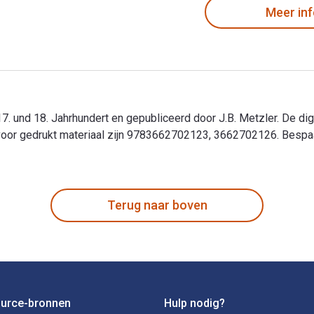
Meer in
 17. und 18. Jahrhundert en gepubliceerd door J.B. Metzler. De d
oor gedrukt materiaal zijn 9783662702123, 3662702126. Bespaa
m 17. und 18. Jahrhundert en gepubliceerd door J.B. Metzler. D
Terug naar boven
ource-bronnen
Hulp nodig?