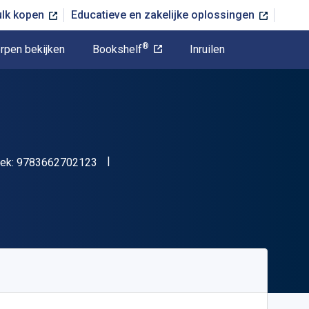
ulk kopen
Educatieve en zakelijke oplossingen
®
rpen bekijken
Bookshelf
Inruilen
"ISBN-13 9783662702123"
oek:
9783662702123