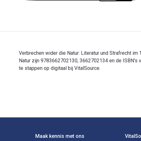
Verbrechen wider die Natur: Literatur und Strafrecht im
Natur zijn 9783662702130, 3662702134 en de ISBN's v
te stappen op digitaal bij VitalSource.
Verbrechen wider die Natur: Literatur und Strafrecht i
Voettekst Navigatie
Maak kennis met ons
VitalS