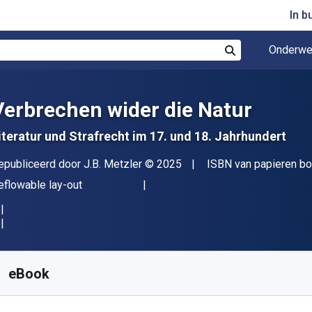
In b
Onderwe
Zoek
Verbrechen wider die Natur
iteratur und Strafrecht im 17. und 18. Jahrhundert
itgever
Copyright
epubliceerd door
J.B. Metzler
© 2025
ISBN van papieren b
deling
eflowable lay-out
eschikbaar vanaf
€
19.26
EUR
KU:
9783662702130R30
eBook