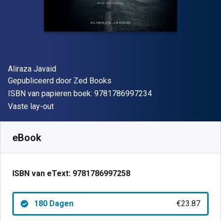
Auteur(s)
Aliraza Javaid
Uitgever
Gepubliceerd door
Zed Books
"ISBN-13 9781786
ISBN van papieren boek:
9781786997234
Indeling
Vaste lay-out
Beschikbaar vanaf
€
23.87
EUR
SKU:
9781786997258R180
eBook
ISBN van eText:
9781786997258
180 Dagen
€23.87