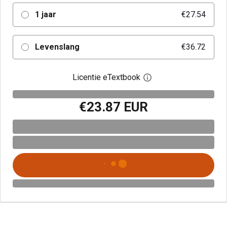
1 jaar
€27.54
Levenslang
€36.72
Licentie eTextbook
Open het dialoogvenst
€23.87 EUR