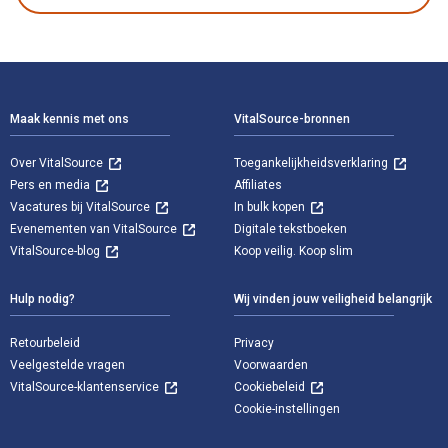
Voettekst Navigatie
Maak kennis met ons
VitalSource-bronnen
Over VitalSource
Toegankelijkheidsverklaring
Pers en media
Affiliates
Vacatures bij VitalSource
In bulk kopen
Evenementen van VitalSource
Digitale tekstboeken
VitalSource-blog
Koop veilig. Koop slim
Hulp nodig?
Wij vinden jouw veiligheid belangrijk
Retourbeleid
Privacy
Veelgestelde vragen
Voorwaarden
VitalSource-klantenservice
Cookiebeleid
Cookie-instellingen