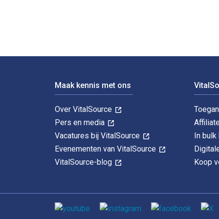
Voettekst Navigatie
Maak kennis met ons
VitalS
Over VitalSource
Toegan
Pers en media
Affiliat
Vacatures bij VitalSource
In bul
Evenementen van VitalSource
Digita
VitalSource-blog
Koop ve
Sociale media