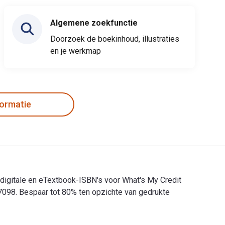
Algemene zoekfunctie
Doorzoek de boekinhoud, illustraties
en je werkmap
formatie
 digitale en eTextbook-ISBN's voor What's My Credit
098. Bespaar tot 80% ten opzichte van gedrukte
 digitale en eTextbook-ISBN's voor What's My Credit Got to Do 