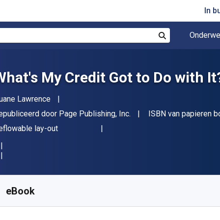
In b
Onderwe
Zoek
What's My Credit Got to Do with It
uteur(s)
uane Lawrence
itgever
epubliceerd door
Page Publishing, Inc.
ISBN van papieren b
deling
eflowable lay-out
eschikbaar vanaf
€
9.25
EUR
KU:
9781635687101
eBook