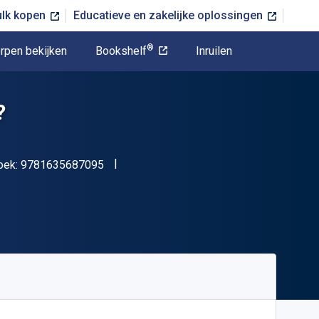
ulk kopen
Educatieve en zakelijke oplossingen
®
rpen bekijken
Bookshelf
Inruilen
?
"ISBN-13 9781635687095"
oek:
9781635687095