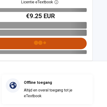
Licentie eTextbook
Open het dialoogvenster voor 
€9.25 EUR
Offline toegang
Altijd en overal toegang tot je
eTextbook