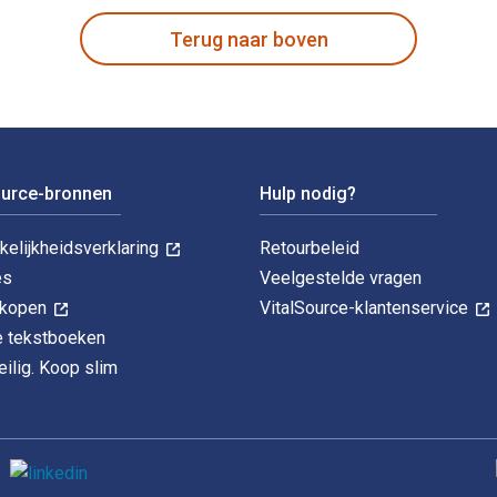
Terug naar boven
ource-bronnen
Hulp nodig?
kelijkheidsverklaring
Retourbeleid
es
Veelgestelde vragen
k kopen
VitalSource-klantenservice
le tekstboeken
ilig. Koop slim
O