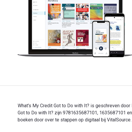
What's My Credit Got to Do with It? is geschreven door
Got to Do with It? zijn 9781635687101, 1635687101 en
boeken door over te stappen op digitaal bij VitalSource.
What's My Credit Got to Do with It? is geschreven door