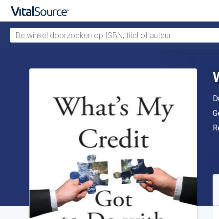
De winkel doorzoeken op ISBN, titel of auteur
Verdergaan naar belangrijkste inhoud
A
D
U
G
In
R
B
S