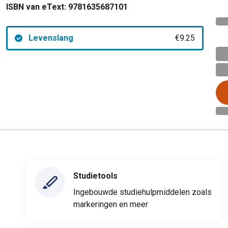
ISBN van eText:
9781635687101
Levenslang
€9.25
Studietools
Ingebouwde studiehulpmiddelen zoals
markeringen en meer