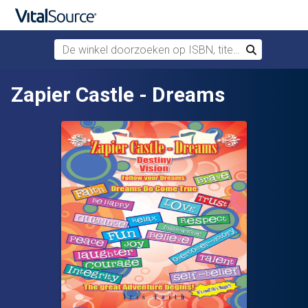
De winkel doorzoeken op ISBN, titel of auteur
Zoek
Verdergaan naar belangrijkste inhoud
Zapier Castle - Dreams