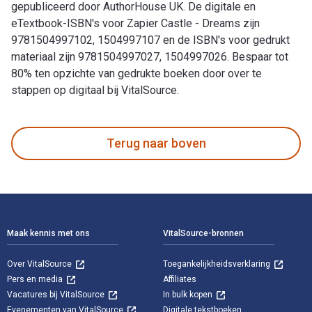
gepubliceerd door AuthorHouse UK. De digitale en
eTextbook-ISBN's voor Zapier Castle - Dreams zijn
9781504997102, 1504997107 en de ISBN's voor gedrukt
materiaal zijn 9781504997027, 1504997026. Bespaar tot
80% ten opzichte van gedrukte boeken door over te
stappen op digitaal bij VitalSource.
Zapier Castle - Dreams is geschreven door Iris Faith en gep
Terug naar boven
Voettekst Navigatie
Maak kennis met ons
VitalSource-bronnen
Over VitalSource
Toegankelijkheidsverklaring
Pers en media
Affiliates
Vacatures bij VitalSource
In bulk kopen
Evenementen van VitalSource
Digitale tekstboeken