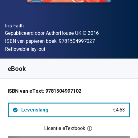
Auteur(s)
Iris Faith
Uitgever
Copyright
Gepubliceerd door
AuthorHouse UK
© 2016
"ISBN-13 9781504
ISBN van papieren boek:
9781504997027
Indeling
Reflowable lay-out
Beschikbaar vanaf
€
4.63
EUR
SKU:
9781504997102
eBook
ISBN van eText:
9781504997102
Levenslang
€4.63
Licentie eTextbook
Open het dialoogvenst