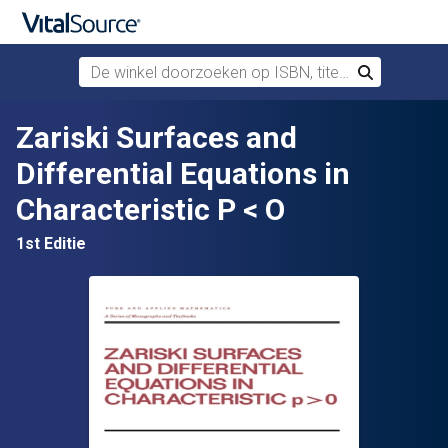
De winkel doorzoeken op ISBN, titel of auteur
Zoek
Verdergaan naar belangrijkste inhoud
Zariski Surfaces and
Differential Equations in
Characteristic P < O
1st Editie