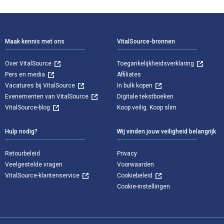
Voettekst Navigatie
Maak kennis met ons
VitalSource-bronnen
Over VitalSource
Toegankelijkheidsverklaring
Pers en media
Affiliates
Vacatures bij VitalSource
In bulk kopen
Evenementen van VitalSource
Digitale tekstboeken
VitalSource-blog
Koop veilig. Koop slim
Hulp nodig?
Wij vinden jouw veiligheid belangrijk
Retourbeleid
Privacy
Veelgestelde vragen
Voorwaarden
VitalSource-klantenservice
Cookiebeleid
Cookie-instellingen