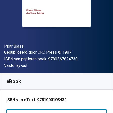
Auteur(s)
Piotr Blass
Uitgever
Copyright
Gepubliceerd door
CRC Press
© 1987
"ISBN-13 9780367
ISBN van papieren boek:
9780367824730
Indeling
Vaste lay-out
Beschikbaar vanaf
€
256.15
EUR
SKU:
9781000103434
eBook
ISBN van eText:
9781000103434