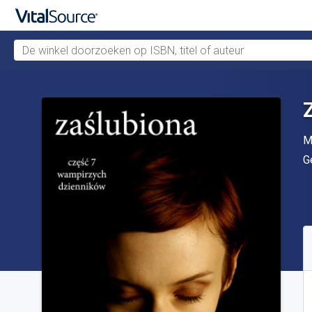
De winkel doorzoeken op ISBN, titel of auteur
Verdergaan naar belangrijkste inhoud
A
M
U
G
B
S