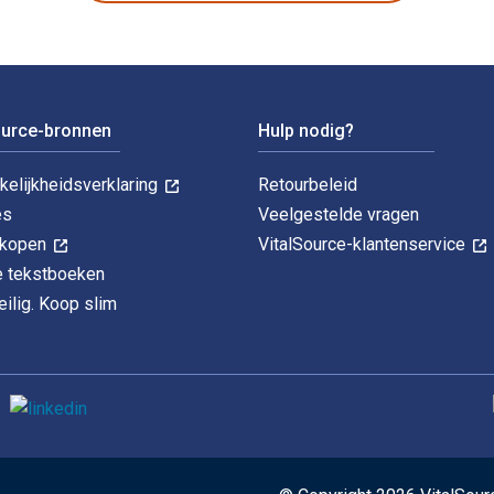
ource-bronnen
Hulp nodig?
kelijkheidsverklaring
Retourbeleid
es
Veelgestelde vragen
k kopen
VitalSource-klantenservice
le tekstboeken
ilig. Koop slim
O