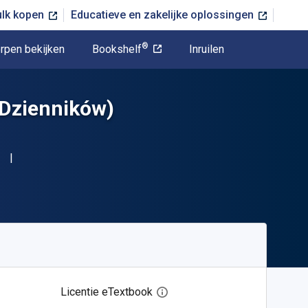
ulk kopen
Educatieve en zakelijke oplossingen
®
rpen bekijken
Bookshelf
Inruilen
 Dzienników)
Licentie eTextbook
Open het dialoogvenster voor 