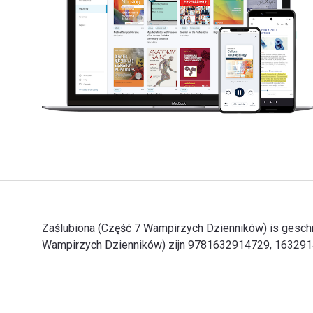
Zaślubiona (Część 7 Wampirzych Dzienników) is geschr
Wampirzych Dzienników) zijn 9781632914729, 1632914727
Zaślubiona (Część 7 Wampirzych Dzienników) is geschr