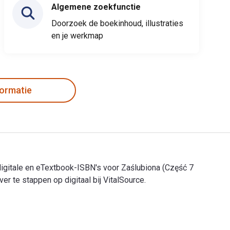
Algemene zoekfunctie
Doorzoek de boekinhoud, illustraties
en je werkmap
formatie
gitale en eTextbook-ISBN's voor Zaślubiona (Część 7
te stappen op digitaal bij VitalSource.
gitale en eTextbook-ISBN's voor Zaślubiona (Część 7 Wampirzyc