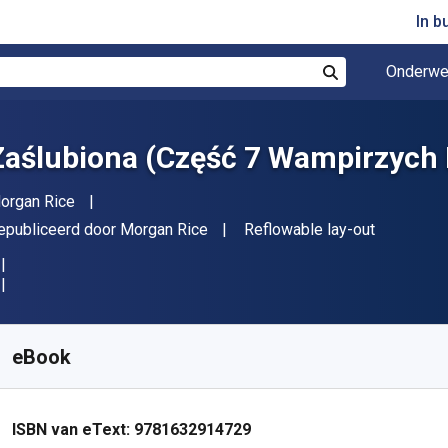
In b
Onderwe
Zoek
Zaślubiona (Część 7 Wampirzych
uteur(s)
organ Rice
itgever
Indeling
epubliceerd door
Morgan Rice
Reflowable lay-out
eschikbaar vanaf
€
5.58
EUR
KU:
9781632914729
eBook
ISBN van eText:
9781632914729