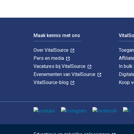
Voettekst Navigatie
Maak kennis met ons
VitalS
Over VitalSource
Toegan
Pers en media
Affiliat
Vacatures bij VitalSource
In bul
Evenementen van VitalSource
Digita
VitalSource-blog
Koop ve
Sociale media