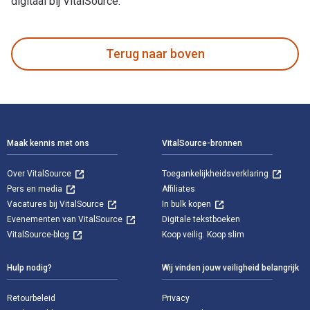
digitaal bij VitalSource.
Zerrissen: Teil Acht is geschreven door Sky Corgan en gepubl
Terug naar boven
Voettekst Navigatie
Maak kennis met ons
VitalSource-bronnen
Over VitalSource
Toegankelijkheidsverklaring
Pers en media
Affiliates
Vacatures bij VitalSource
In bulk kopen
Evenementen van VitalSource
Digitale tekstboeken
VitalSource-blog
Koop veilig. Koop slim
Hulp nodig?
Wij vinden jouw veiligheid belangrijk
Retourbeleid
Privacy