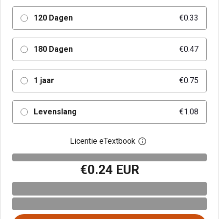
120 Dagen
€0.33
180 Dagen
€0.47
1 jaar
€0.75
Levenslang
€1.08
Licentie eTextbook
Open het dialoogvenst
€0.24 EUR