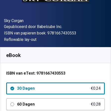
Auteur(s)
Sky Corgan
Uitgever
Gepubliceerd door
Babelcube Inc.
"ISBN-13 9781667
ISBN van papieren boek:
9781667430553
Indeling
Reflowable lay-out
Beschikbaar vanaf
€
0.24
EUR
SKU:
9781667430553R30
eBook
ISBN van eText:
9781667430553
30 Dagen
€0.24
60 Dagen
€0.28