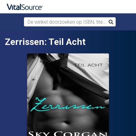
De winkel doorzoeken op ISBN, titel of auteur
Zoek
Verdergaan naar belangrijkste inhoud
Zerrissen: Teil Acht