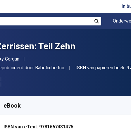
In b
Onderwe
Zoek
Zerrissen: Teil Zehn
uteur(s)
ky Corgan
itgever
epubliceerd door
Babelcube Inc.
ISBN van papieren boek:
9
eschikbaar vanaf
€
0.24
EUR
KU:
9781667431475R30
eBook
ISBN van eText:
9781667431475