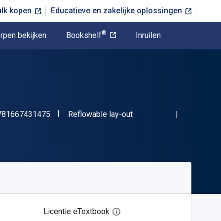
ulk kopen
Educatieve en zakelijke oplossingen
®
rpen bekijken
Bookshelf
Inruilen
"ISBN-13 9781667431475"
Indeling
781667431475
Reflowable lay-out
Licentie eTextbook
Open het dialoogvenster voor 