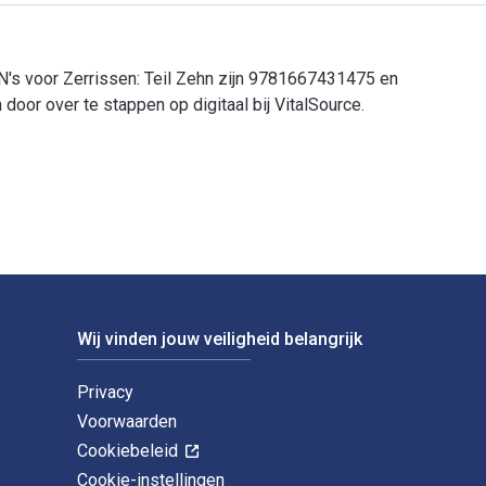
N's voor Zerrissen: Teil Zehn zijn 9781667431475 en
or over te stappen op digitaal bij VitalSource.
N's voor Zerrissen: Teil Zehn zijn 9781667431475 en de ISBN's 
Wij vinden jouw veiligheid belangrijk
Privacy
Voorwaarden
Cookiebeleid
Cookie-instellingen