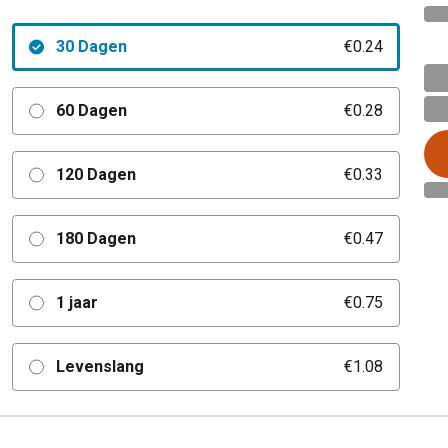
30 Dagen
€0.24
60 Dagen
€0.28
120 Dagen
€0.33
180 Dagen
€0.47
1 jaar
€0.75
Levenslang
€1.08