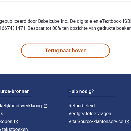
 gepubliceerd door Babelcube Inc.. De digitale en eTextbook-ISB
1667431471. Bespaar tot 80% ten opzichte van gedrukte boeken do
gepubliceerd door Babelcube Inc.. De digitale en eTextbook-ISB
Terug naar boven
ource-bronnen
Hulp nodig?
kelijkheidsverklaring
Retourbeleid
es
Veelgestelde vragen
k kopen
VitalSource-klantenservice
le tekstboeken