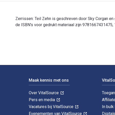
Zerrissen: Teil Zehn is geschreven door Sky Corgan en
de ISBN's voor gedrukt materiaal zijn 9781667431475, 
Zerrissen: Teil Zehn is geschreven door Sky Corgan en 
Voettekst Navigatie
Maak kennis met ons
VitalS
Over VitalSource
Toegan
Pers en media
Affiliat
Vacatures bij VitalSource
In bul
Evenementen van VitalSource
Digita