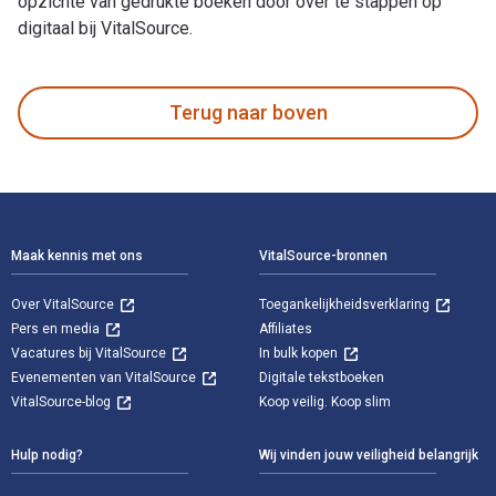
opzichte van gedrukte boeken door over te stappen op
digitaal bij VitalSource.
Zulu Kings and their Armies is geschreven door Jonathan Sut
Terug naar boven
Voettekst Navigatie
Maak kennis met ons
VitalSource-bronnen
Over VitalSource
Toegankelijkheidsverklaring
Pers en media
Affiliates
Vacatures bij VitalSource
In bulk kopen
Evenementen van VitalSource
Digitale tekstboeken
VitalSource-blog
Koop veilig. Koop slim
Hulp nodig?
Wij vinden jouw veiligheid belangrijk