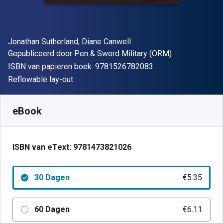
Auteur(s)
Jonathan Sutherland; Diane Canwell
Uitgever
Gepubliceerd door
Pen & Sword Military (ORM)
"ISBN-13 9781526
ISBN van papieren boek:
9781526782083
Indeling
Reflowable lay-out
Beschikbaar vanaf
€
5.35
EUR
SKU:
9781473821026R30
eBook
ISBN van eText:
9781473821026
30 Dagen
€5.35
60 Dagen
€6.11