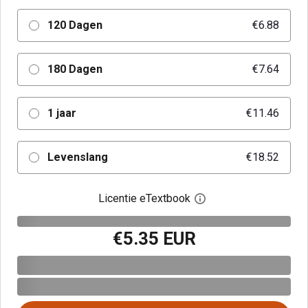
120 Dagen
€6.88
180 Dagen
€7.64
1 jaar
€11.46
Levenslang
€18.52
Licentie eTextbook
Open het dialoogvenst
€5.35 EUR