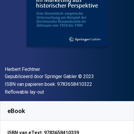
Auteur(s)
Herbert Fechtner
Uitgever
Copyright
Gepubliceerd door
Springer Gabler
© 2023
"ISBN-13 9783658
ISBN van papieren boek:
9783658410322
Indeling
Reflowable lay-out
Beschikbaar vanaf
€
24.45
EUR
SKU:
9783658410339R30
eBook
ISBN van eText:
9783658410339