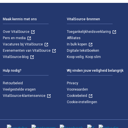
Voettekst Navigatie
Maak kennis met ons
VitalSource-bronnen
Over VitalSource
Toegankelijkheidsverklaring
Pers en media
Affiliates
Vacatures bij VitalSource
In bulk kopen
Evenementen van VitalSource
Digitale tekstboeken
VitalSource-blog
Koop veilig. Koop slim
Hulp nodig?
Wij vinden jouw veiligheid belangrijk
Retourbeleid
Privacy
Veelgestelde vragen
Voorwaarden
VitalSource-klantenservice
Cookiebeleid
Cookie-instellingen
Sociale media