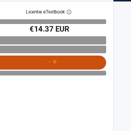
Licentie eTextbook
Open het dialoogvenster voor 
€14.37 EUR