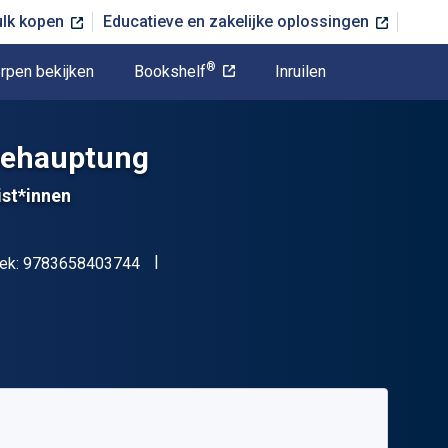
ulk kopen
Educatieve en zakelijke oplossingen
®
rpen bekijken
Bookshelf
Inruilen
behauptung
ist*innen
"ISBN-13 9783658403744"
oek:
9783658403744