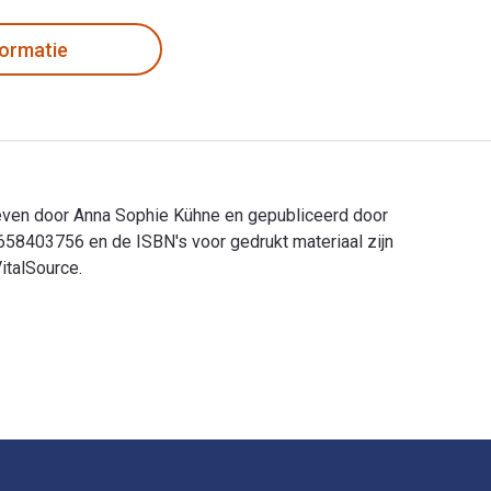
formatie
even door Anna Sophie Kühne en gepubliceerd door
58403756 en de ISBN's voor gedrukt materiaal zijn
italSource.
ven door Anna Sophie Kühne en gepubliceerd door Springer VS. 