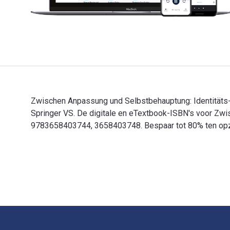
Zwischen Anpassung und Selbstbehauptung: Identitäts-
Springer VS. De digitale en eTextbook-ISBN's voor Zw
9783658403744, 3658403748. Bespaar tot 80% ten opzich
Zwischen Anpassung und Selbstbehauptung: Identitäts-
Voettekst Navigatie