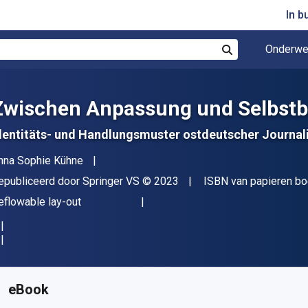
In b
Onderwe
Zoek
Zwischen Anpassung und Selbst
dentitäts- und Handlungsmuster ostdeutscher Journal
uteur(s)
nna Sophie Kühne
itgever
Copyright
epubliceerd door
Springer VS
© 2023
ISBN van papieren b
deling
eflowable lay-out
eschikbaar vanaf
€
14.37
EUR
KU:
9783658403751R30
eBook