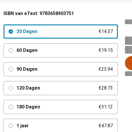
ISBN van eText:
9783658403751
30 Dagen
€14.37
60 Dagen
€19.15
90 Dagen
€23.94
120 Dagen
€28.73
180 Dagen
€31.12
1 jaar
€47.87