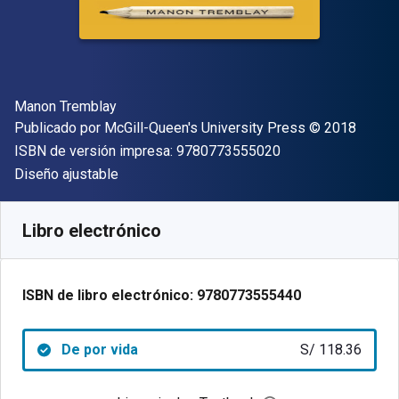
Autor(es)
Manon Tremblay
Editor
Copyright
Publicado por
McGill-Queen's University Press
© 2018
"ISBN-13 9780773
ISBN de versión impresa:
9780773555020
Formato
Diseño ajustable
Disponible en
S/
118.36
PEN
SKU:
9780773555440
Libro electrónico
ISBN de libro electrónico:
9780773555440
De por vida
S/ 118.36