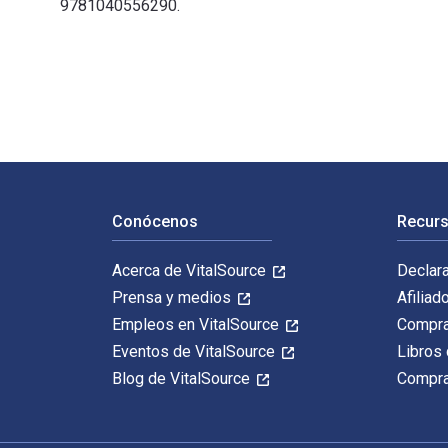
9781040556290.
A History of the English Language 7th Edición fue esc
Navegación de pie de página
Conócenos
Recurs
Acerca de VitalSource
Declar
Prensa y medios
Afiliad
Empleos en VitalSource
Compra
Eventos de VitalSource
Libros 
Blog de VitalSource
Compra