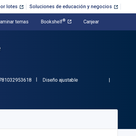
or lotes
Soluciones de educación y negocios
®
aminar temas
Bookshelf
Canjear
e
"ISBN-13 9781032953618"
Formato
781032953618
Diseño ajustable