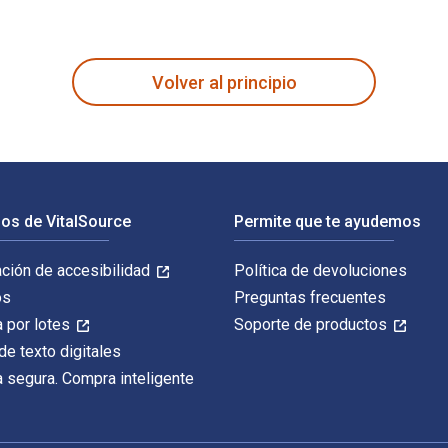
rito por Albert C. Baugh; Thomas Cable y publicado por Routled
Volver al principio
os de VitalSource
Permite que te ayudemos
ación de accesibilidad
Política de devoluciones
os
Preguntas frecuentes
 por lotes
Soporte de productos
de texto digitales
 segura. Compra inteligente