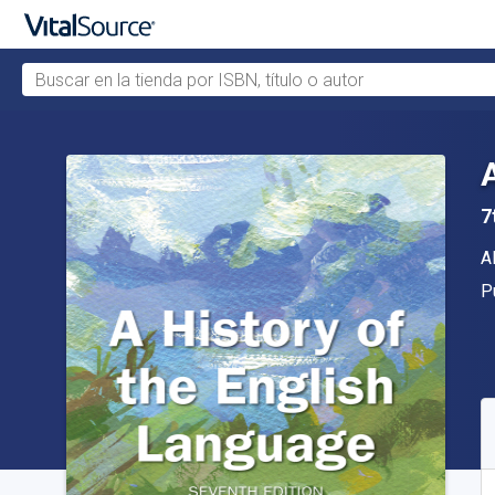
Buscar en la tienda por ISBN, título o autor
Saltar al contenido principal
7
A
A
Ed
P
D
S