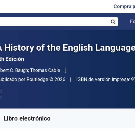
Compra p
Ex
Buscar
A History of the English Languag
th Edición
utor(es)
lbert C. Baugh; Thomas Cable
itor
Copyright
ublicado por
Routledge
© 2026
ISBN de versión impresa:
9
isponible en
S/
113.62
PEN
KU:
9781040642108R180
Libro electrónico