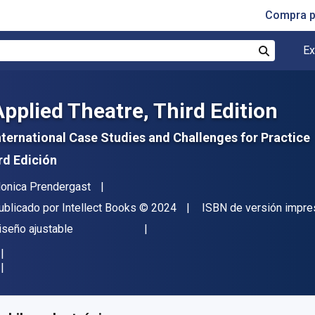
Compra p
Ex
Buscar
Applied Theatre, Third Edition
nternational Case Studies and Challenges for Practice
rd Edición
utor(es)
onica Prendergast
itor
Copyright
ublicado por
Intellect Books
© 2024
ISBN de versión impre
ormato
iseño ajustable
isponible en
S/
125.23
PEN
KU:
9781789389234