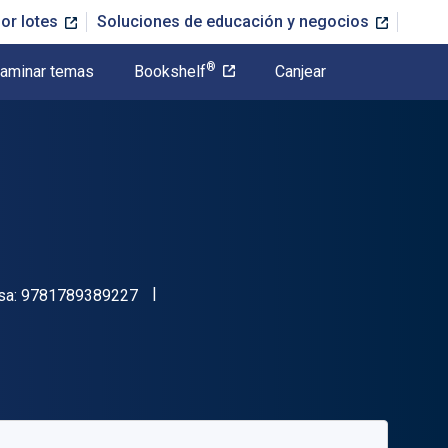
or lotes
Soluciones de educación y negocios
®
aminar temas
Bookshelf
Canjear
"ISBN-13 9781789389227"
sa:
9781789389227