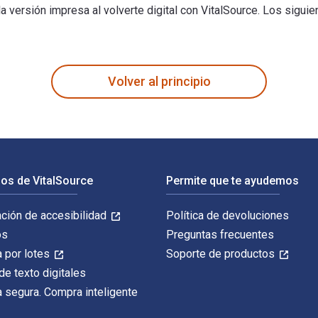
versión impresa al volverte digital con VitalSource. Los siguie
dies and Challenges for Practice 3rd Edición fue escrito por Mo
Volver al principio
os de VitalSource
Permite que te ayudemos
ación de accesibilidad
Política de devoluciones
os
Preguntas frecuentes
 por lotes
Soporte de productos
de texto digitales
 segura. Compra inteligente