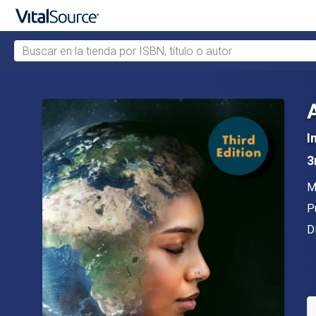
Buscar en la tienda por ISBN, título o autor
Saltar al contenido principal
I
3
A
M
Ed
P
F
D
D
S