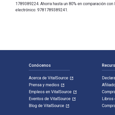
1789389224. Ahorra hasta un 80% en comparación con la 
electrónico: 9781789389241.
Applied Theatre, Third Edition: International Case Stu
Navegación de pie de página
Conócenos
Recurs
Acerca de VitalSource
Declar
Prensa y medios
Afiliad
Empleos en VitalSource
Compra
Eventos de VitalSource
Libros 
Blog de VitalSource
Compra