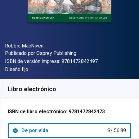
Autor(es)
Robbie MacNiven
Editor
Publicado por
Osprey Publishing
"ISBN-13 9781472
ISBN de versión impresa:
9781472842497
Formato
Diseño fijo
Disponible en
S/
56.89
PEN
SKU:
9781472842473
Libro electrónico
ISBN de libro electrónico:
9781472842473
De por vida
S/ 56.89