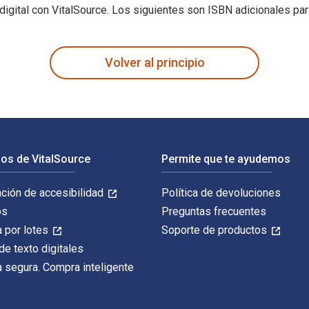
digital con VitalSource. Los siguientes son ISBN adicionales pa
ategic Marketing 2nd Edición fue escrito por Margo Berman y pu
Volver al principio
os de VitalSource
Permite que te ayudemos
ación de accesibilidad
Política de devoluciones
os
Preguntas frecuentes
 por lotes
Soporte de productos
de texto digitales
 segura. Compra inteligente