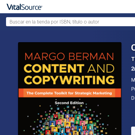
Buscar en la tienda por ISBN, título o autor
Saltar al contenido principal
T
2
A
M
Ed
P
F
D
D
S