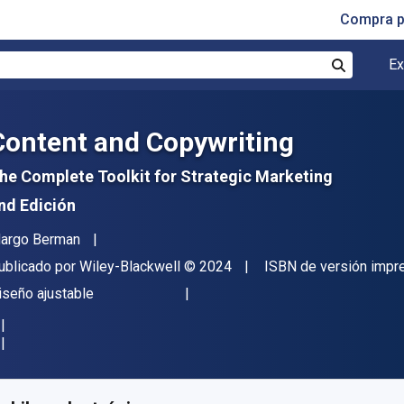
Compra p
Ex
Buscar
Content and Copywriting
he Complete Toolkit for Strategic Marketing
nd Edición
utor(es)
argo Berman
itor
Copyright
ublicado por
Wiley-Blackwell
© 2024
ISBN de versión impr
ormato
iseño ajustable
isponible en
S/
182.87
PEN
KU:
9781119866527