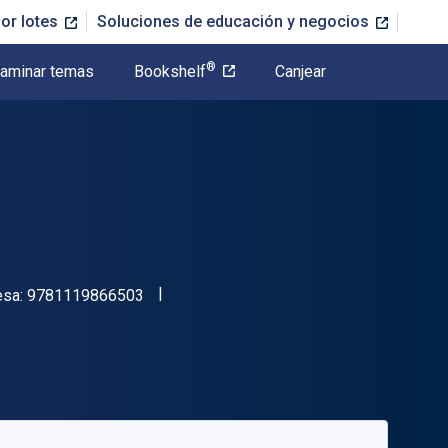
or lotes
Soluciones de educación y negocios
®
aminar temas
Bookshelf
Canjear
"ISBN-13 9781119866503"
esa:
9781119866503