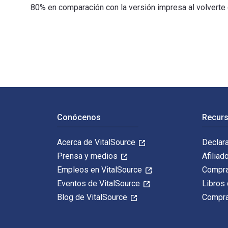
80% en comparación con la versión impresa al volverte 
Content and Copywriting: The Complete Toolkit for Str
Navegación de pie de página
Conócenos
Recurs
Acerca de VitalSource
Declar
Prensa y medios
Afiliad
Empleos en VitalSource
Compra
Eventos de VitalSource
Libros 
Blog de VitalSource
Compra