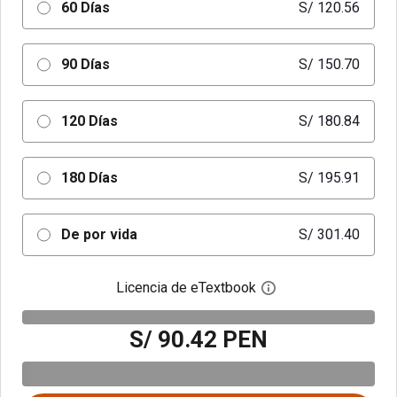
60 Días
S/ 120.56
90 Días
S/ 150.70
120 Días
S/ 180.84
180 Días
S/ 195.91
De por vida
S/ 301.40
Licencia de eTextbook
Abre el cuadro de di
S/ 90.42 PEN