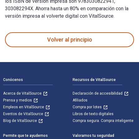
los ISBN de versión impresa son 9783030822941,
303082294X. Ahorra hasta un 80% en comparación con la
versión impresa al volverte digital con VitalSource.
Evaluation of the Computer Fire Model DETACT-QS fue escrito
Volver al principio
Navegación de pie de página
Conócenos
Recursos de VitalSource
Acerca de VitalSource
Declaración de accesibilidad
Prensa y medios
Afiliados
Empleos en VitalSource
Compra por lotes
Eventos de VitalSource
Libros de texto digitales
Blog de VitalSource
Compra segura. Compra inteligente
Permite que te ayudemos
Valoramos tu seguridad