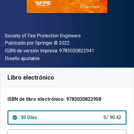
Autor(es)
Society of Fire Protection Engineers
Editor
Copyright
Publicado por
Springer
© 2022
"ISBN-13 9783030
ISBN de versión impresa:
9783030822941
Formato
Diseño ajustable
Disponible en
S/
90.42
PEN
SKU:
9783030822958R30
Libro electrónico
ISBN de libro electrónico:
9783030822958
30 Días
S/ 90.42