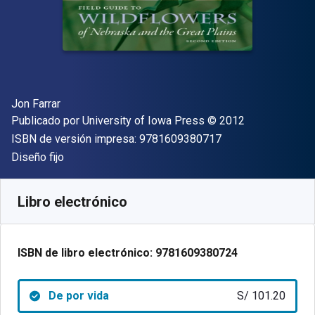
Autor(es)
Jon Farrar
Editor
Copyright
Publicado por
University of Iowa Press
© 2012
"ISBN-13 9781609
ISBN de versión impresa:
9781609380717
Formato
Diseño fijo
Disponible en
S/
101.20
PEN
SKU:
9781609380724
Libro electrónico
ISBN de libro electrónico:
9781609380724
De por vida
S/ 101.20