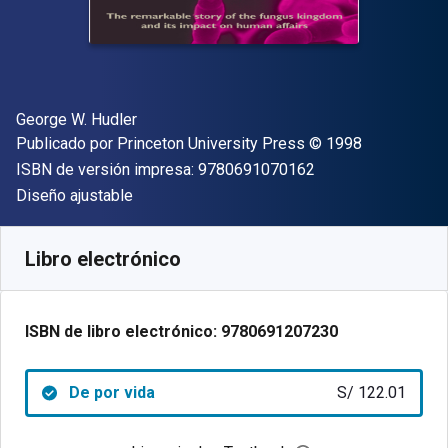
Autor(es)
George W. Hudler
Editor
Copyright
Publicado por
Princeton University Press
© 1998
"ISBN-13 9780691
ISBN de versión impresa:
9780691070162
Formato
Diseño ajustable
Disponible en
S/
122.01
PEN
SKU:
9780691207230
Libro electrónico
ISBN de libro electrónico:
9780691207230
De por vida
S/ 122.01