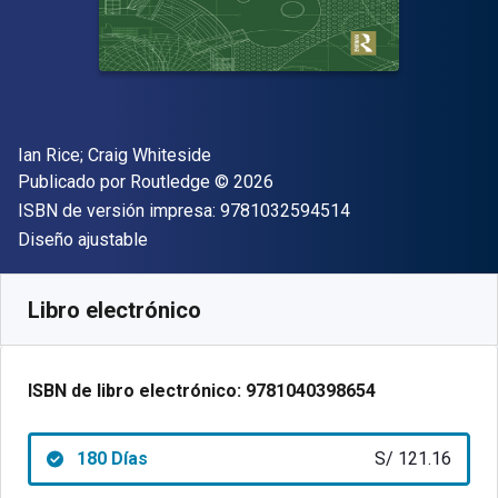
Autor(es)
Ian Rice; Craig Whiteside
Editor
Copyright
Publicado por
Routledge
© 2026
"ISBN-13 9781032
ISBN de versión impresa:
9781032594514
Formato
Diseño ajustable
Disponible en
S/
121.16
PEN
SKU:
9781040398654R180
Libro electrónico
ISBN de libro electrónico:
9781040398654
180 Días
S/ 121.16