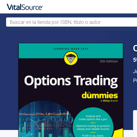
Buscar en la tienda por ISBN, título o autor
Saltar al contenido principal
5
A
J
Ed
P
D
S