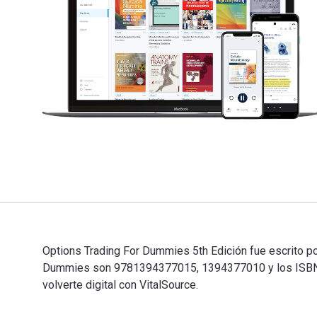
Options Trading For Dummies 5th Edición fue escrito po
Dummies son 9781394377015, 1394377010 y los ISBN d
volverte digital con VitalSource.
Options Trading For Dummies 5th Edición fue escrito p