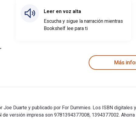
Leer en voz alta
Escucha y sigue la narración mientras
Bookshelf lee para ti
Más inf
r Joe Duarte y publicado por For Dummies. Los ISBN digitales y 
e versión impresa son 9781394377008, 1394377002. Ahorra ha
or Joe Duarte y publicado por For Dummies. Los ISBN digitales