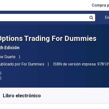
Compra p
Ex
Buscar
Options Trading For Dummies
th Edición
utor(es)
oe Duarte
itor
ublicado por
For Dummies
ISBN de versión impresa:
97813
isponible en
S/
71.12
PEN
KU:
9781394377015
Libro electrónico