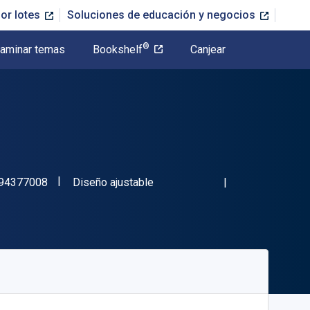
or lotes
Soluciones de educación y negocios
®
aminar temas
Bookshelf
Canjear
"ISBN-13 9781394377008"
Formato
94377008
Diseño ajustable