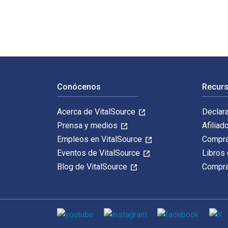
Navegación de pie de página
Conócenos
Recurs
Acerca de VitalSource
Declar
Prensa y medios
Afiliad
Empleos en VitalSource
Compra
Eventos de VitalSource
Libros 
Blog de VitalSource
Compra
Medios de comunicación social