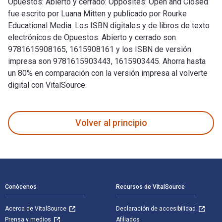
Opuestos: Abierto y cerrado: Opposites: Open and Closed
fue escrito por Luana Mitten y publicado por Rourke
Educational Media. Los ISBN digitales y de libros de texto
electrónicos de Opuestos: Abierto y cerrado son
9781615908165, 1615908161 y los ISBN de versión
impresa son 9781615903443, 1615903445. Ahorra hasta
un 80% en comparación con la versión impresa al volverte
digital con VitalSource.
Opuestos: Abierto y cerrado: Opposites: Open and Closed fue
Volver al principio
Navegación de pie de página
Conócenos
Recursos de VitalSource
Acerca de VitalSource
Declaración de accesibilidad
Prensa y medios
Afiliados