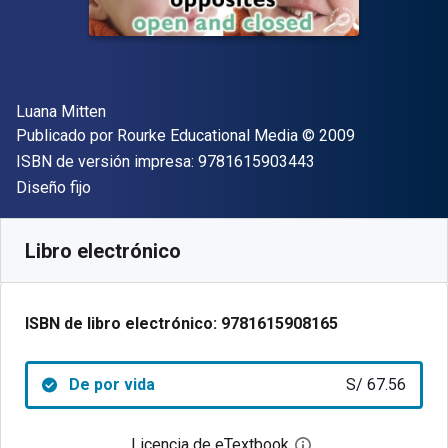
Autor(es)
Luana Mitten
Editor
Copyright
Publicado por
Rourke Educational Media
© 2009
"ISBN-13 9781615
ISBN de versión impresa:
9781615903443
Formato
Diseño fijo
Disponible en
S/
67.56
PEN
SKU:
9781615908165
Libro electrónico
ISBN de libro electrónico:
9781615908165
De por vida
S/ 67.56
Licencia de eTextbook
Abre el cuadro de di