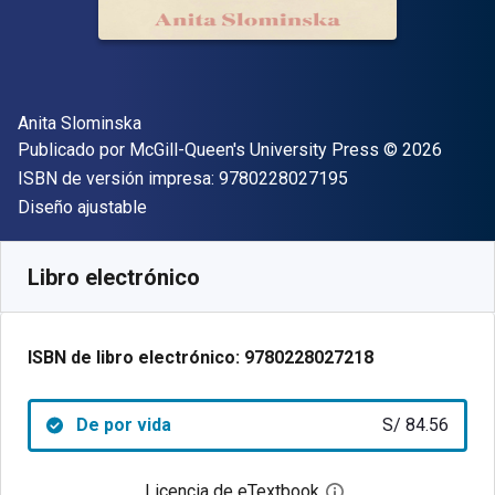
Autor(es)
Anita Slominska
Editor
Copyright
Publicado por
McGill-Queen's University Press
© 2026
"ISBN-13 9780228
ISBN de versión impresa:
9780228027195
Formato
Diseño ajustable
Disponible en
S/
84.56
PEN
SKU:
9780228027218
Libro electrónico
ISBN de libro electrónico:
9780228027218
De por vida
S/ 84.56
Licencia de eTextbook
Abre el cuadro de di