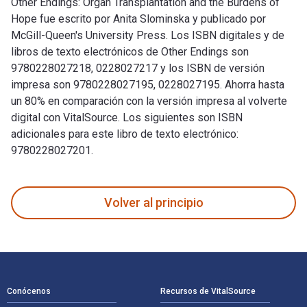
Other Endings: Organ Transplantation and the Burdens of
Hope fue escrito por Anita Slominska y publicado por
McGill-Queen's University Press. Los ISBN digitales y de
libros de texto electrónicos de Other Endings son
9780228027218, 0228027217 y los ISBN de versión
impresa son 9780228027195, 0228027195. Ahorra hasta
un 80% en comparación con la versión impresa al volverte
digital con VitalSource. Los siguientes son ISBN
adicionales para este libro de texto electrónico:
9780228027201.
Other Endings: Organ Transplantation and the Burdens of Hop
Volver al principio
Navegación de pie de página
Conócenos
Recursos de VitalSource