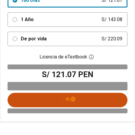
180 Días
S/ 121.07
1 Año
S/ 143.08
De por vida
S/ 220.09
Licencia de eTextbook
Abre el cuadro de di
S/ 121.07 PEN