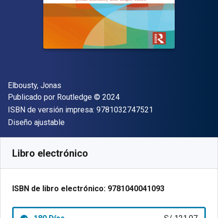
Autor(es)
Elbousty, Jonas
Editor
Copyright
Publicado por
Routledge
© 2024
"ISBN-13 9781032
ISBN de versión impresa:
9781032747521
Formato
Diseño ajustable
Disponible en
S/
121.07
PEN
SKU:
9781040041093R180
Libro electrónico
ISBN de libro electrónico:
9781040041093