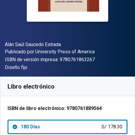
Autor(es)
Alán Saúl Saucedo Estrada
Editor
Publicado por
University Press of America
"ISBN-13 9780761
ISBN de versión impresa:
9780761863267
Formato
Diseño fijo
Disponible en
S/
178.30
PEN
SKU:
9780761889564R180
Libro electrónico
ISBN de libro electrónico:
9780761889564
180 Días
S/ 178.30