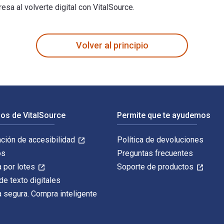
sa al volverte digital con VitalSource.
uild Luxury Brands 3rd Edición fue escrito por Jean-Noël Kapfe
Volver al principio
os de VitalSource
Permite que te ayudemos
ación de accesibilidad
Política de devoluciones
os
Preguntas frecuentes
 por lotes
Soporte de productos
de texto digitales
 segura. Compra inteligente