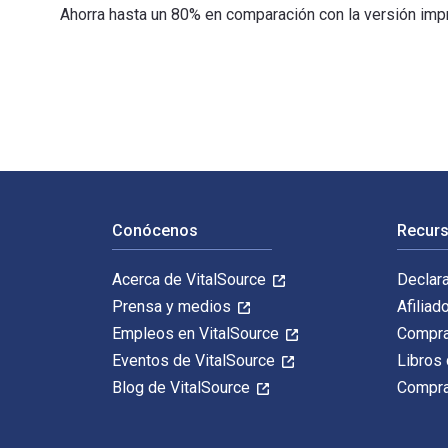
Ahorra hasta un 80% en comparación con la versión impre
The Luxury Strategy: Break the Rules of Marketing to B
Navegación de pie de página
Conócenos
Recurs
Acerca de VitalSource
Declar
Prensa y medios
Afiliad
Empleos en VitalSource
Compra
Eventos de VitalSource
Libros 
Blog de VitalSource
Compra