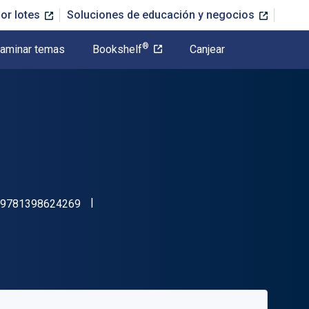
or lotes
Soluciones de educación y negocios
®
aminar temas
Bookshelf
Canjear
"ISBN-13 9781398624269"
9781398624269