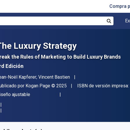
Compra p
Ex
Buscar
The Luxury Strategy
reak the Rules of Marketing to Build Luxury Brands
rd Edición
utor(es)
ean-Noël Kapferer; Vincent Bastien
itor
Copyright
ublicado por
Kogan Page
© 2025
ISBN de versión impresa:
ormato
iseño ajustable
isponible en
S/
176.07
PEN
KU:
9781398624276