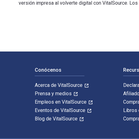
versión impresa al volverte digital con VitalSource. Lo
The Politics of Local Government 2nd Edición fue escr
Navegación de pie de página
Conócenos
Recurs
Acerca de VitalSource
Declar
Prensa y medios
Afiliad
Empleos en VitalSource
Compra
Eventos de VitalSource
Libros 
Blog de VitalSource
Compra