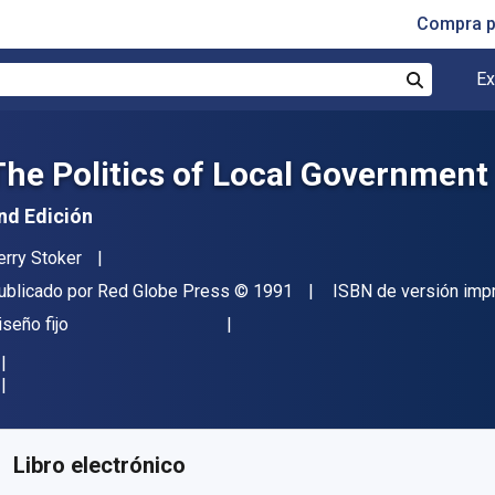
Compra p
Ex
Buscar
The Politics of Local Government
nd Edición
utor(es)
erry Stoker
itor
Copyright
ublicado por
Red Globe Press
© 1991
ISBN de versión imp
ormato
iseño fijo
isponible en
S/
118.77
PEN
KU:
9781349215164R180
Libro electrónico