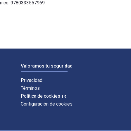
trónico: 9780333557969.
 digitales y de libros de texto electrónicos de The Politics o
Valoramos tu seguridad
Privacidad
Términos
Política de cookies
Configuración de cookies