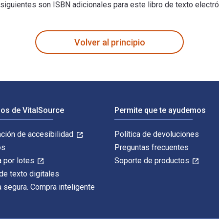
s siguientes son ISBN adicionales para este libro de texto elec
ito por Gerry Stoker y publicado por Red Globe Press. Los ISBN
Volver al principio
os de VitalSource
Permite que te ayudemos
ación de accesibilidad
Política de devoluciones
os
Preguntas frecuentes
 por lotes
Soporte de productos
de texto digitales
 segura. Compra inteligente