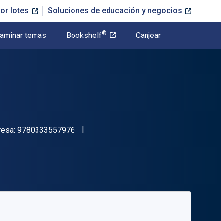
or lotes
Soluciones de educación y negocios
®
aminar temas
Bookshelf
Canjear
"ISBN-13 9780333557976"
resa:
9780333557976