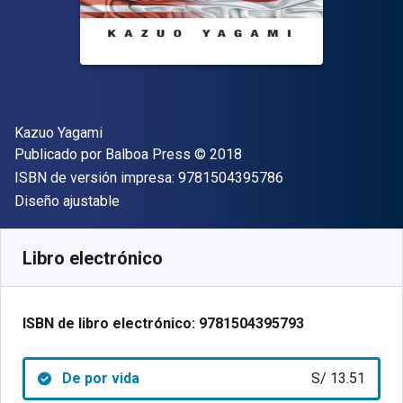
Autor(es)
Kazuo Yagami
Editor
Copyright
Publicado por
Balboa Press
© 2018
"ISBN-13 9781504
ISBN de versión impresa:
9781504395786
Formato
Diseño ajustable
Disponible en
S/
13.51
PEN
SKU:
9781504395793
Libro electrónico
ISBN de libro electrónico:
9781504395793
De por vida
S/ 13.51