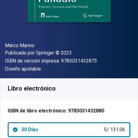
Autor(es)
Marco Marino
Editor
Copyright
Publicado por
Springer
© 2023
"ISBN-13 9783031
ISBN de versión impresa:
9783031432873
Formato
Diseño ajustable
Disponible en
S/
131.06
PEN
SKU:
9783031432880R30
Libro electrónico
ISBN de libro electrónico:
9783031432880
30 Días
S/ 131.06