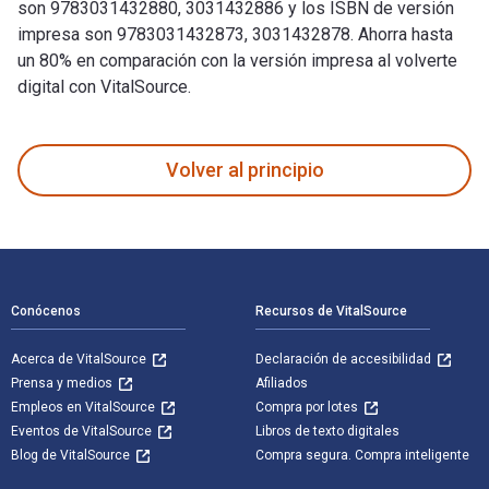
son 9783031432880, 3031432886 y los ISBN de versión
impresa son 9783031432873, 3031432878. Ahorra hasta
un 80% en comparación con la versión impresa al volverte
digital con VitalSource.
The Working Method of Andrea Palladio: Palaces, Vicenza and
Volver al principio
Navegación de pie de página
Conócenos
Recursos de VitalSource
Acerca de VitalSource
Declaración de accesibilidad
Prensa y medios
Afiliados
Empleos en VitalSource
Compra por lotes
Eventos de VitalSource
Libros de texto digitales
Blog de VitalSource
Compra segura. Compra inteligente