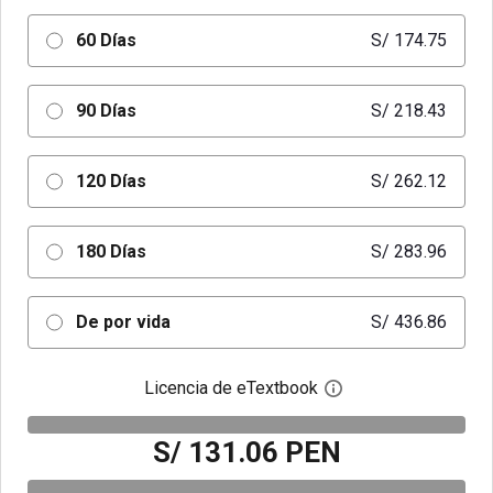
60 Días
S/ 174.75
90 Días
S/ 218.43
120 Días
S/ 262.12
180 Días
S/ 283.96
De por vida
S/ 436.86
Licencia de eTextbook
Abre el cuadro de di
S/ 131.06 PEN