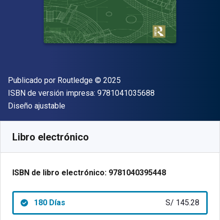
Editor
Copyright
Publicado por
Routledge
© 2025
"ISBN-13 9781041
ISBN de versión impresa:
9781041035688
Formato
Diseño ajustable
Disponible en
S/
145.28
PEN
SKU:
9781040395448R180
Libro electrónico
ISBN de libro electrónico:
9781040395448
180 Días
S/ 145.28