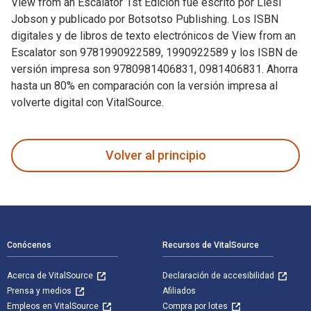
View from an Escalator 1st Edición fue escrito por Liesl
Jobson y publicado por Botsotso Publishing. Los ISBN
digitales y de libros de texto electrónicos de View from an
Escalator son 9781990922589, 1990922589 y los ISBN de
versión impresa son 9780981406831, 0981406831. Ahorra
hasta un 80% en comparación con la versión impresa al
volverte digital con VitalSource.
View from an Escalator 1st Edición fue escrito por Liesl Jo
Volver al principio
Navegación de pie de página
Conócenos
Recursos de VitalSource
Acerca de VitalSource
Declaración de accesibilidad
Prensa y medios
Afiliados
Empleos en VitalSource
Compra por lotes