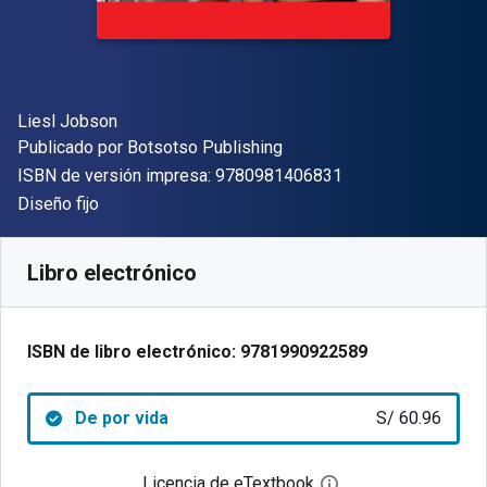
Autor(es)
Liesl Jobson
Editor
Publicado por
Botsotso Publishing
"ISBN-13 9780981
ISBN de versión impresa:
9780981406831
Formato
Diseño fijo
Disponible en
S/
60.96
PEN
SKU:
9781990922589
Libro electrónico
ISBN de libro electrónico:
9781990922589
De por vida
S/ 60.96
Licencia de eTextbook
Abre el cuadro de di