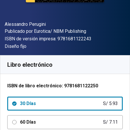
Autor(es)
Alessandro Perugini
Editor
Publicado por
Eurotica/ NBM Publishing
"ISBN-13 9781681
ISBN de versión impresa:
9781681122243
Formato
Diseño fijo
Disponible en
S/
5.93
PEN
SKU:
9781681122250R30
Libro electrónico
ISBN de libro electrónico:
9781681122250
30 Días
S/ 5.93
60 Días
S/ 7.11