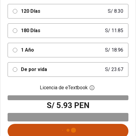
120 Días
S/ 8.30
180 Días
S/ 11.85
1 Año
S/ 18.96
De por vida
S/ 23.67
Licencia de eTextbook
Abre el cuadro de di
S/ 5.93 PEN