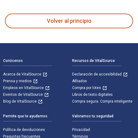
Who Killed Kenny? fue escrito por Alessandro Perugini y pub
Volver al principio
Navegación de pie de página
Conócenos
Recursos de VitalSource
Acerca de VitalSource
Declaración de accesibilidad
Prensa y medios
Afiliados
Empleos en VitalSource
Compra por lotes
Eventos de VitalSource
Libros de texto digitales
Blog de VitalSource
Compra segura. Compra inteligente
Permite que te ayudemos
Valoramos tu seguridad
Política de devoluciones
Privacidad
Preguntas frecuentes
Términos